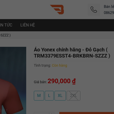
Bán l
08629
IN TỨC
LIÊN HỆ
SZZZ )
Áo Yonex chính hãng - Đỏ Gạch (
TRM3379ESST4-BRKBRN-SZZZ )
Tình trạng:
Còn hàng
290,000 ₫
Giá bán:
M
L
XL
2XL