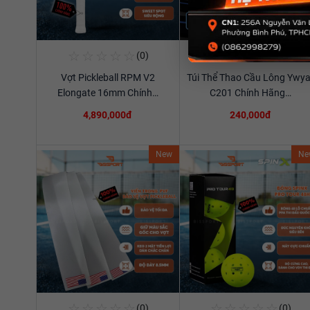
☆
☆
☆
☆
☆
☆
☆
☆
☆
☆
(0)
(0)
Mua Ngay
Mua Ngay
Vợt Pickleball RPM V2
Túi Thể Thao Cầu Lông Ywya
Xem chi tiết
Xem chi tiết
Elongate 16mm Chính…
C201 Chính Hãng…
4,890,000đ
240,000đ
New
Ne
☆
☆
☆
☆
☆
☆
☆
☆
☆
☆
(0)
(0)
Mua Ngay
Mua Ngay