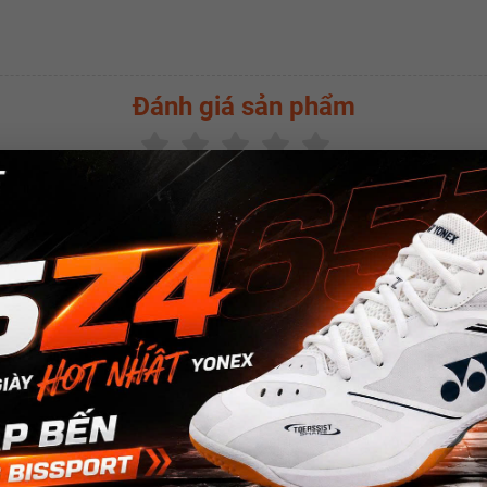
Đánh giá sản phẩm
(
0.0
/5 -
0
bình chọn)
SẢN PHẨM CÙNG LOẠI
w
New
New