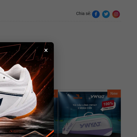
Chia sẻ:
×
New
New