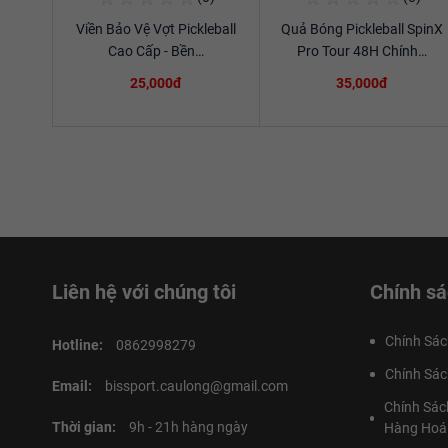
Viền Bảo Vệ Vợt Pickleball
Quả Bóng Pickleball SpinX
Xem chi tiết
Xem chi tiết
Cao Cấp - Bền…
Pro Tour 48H Chính…
25,000đ
35,000đ
Liên hệ với chúng tôi
Chính sá
Chính Sác
Hotline:
0862998279
Chính Sác
Email:
bissport.caulong@gmail.com
Chính Sác
Thời gian:
9h - 21h hàng ngày
Hàng Hoá