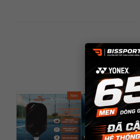
New
Ne