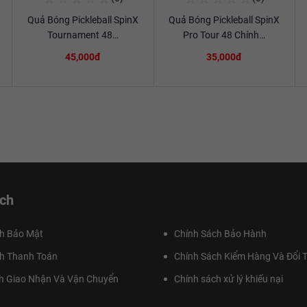
Quả Bóng Pickleball SpinX
Quả Bóng Pickleball SpinX
Xem chi tiết
Xem chi tiết
Tournament 48…
Pro Tour 48 Chính…
45,000đ
35,000đ
ch
h Bảo Mật
Chính Sách Bảo Hành
h Thanh Toán
Chính Sách Kiểm Hàng Và Đổi T
h Giao Nhận Và Vận Chuyển
Chính sách xử lý khiếu nại