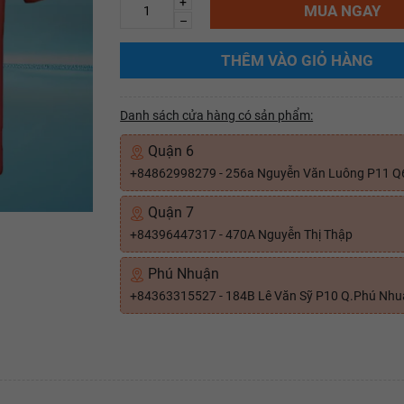
+
MUA NGAY
–
THÊM VÀO GIỎ HÀNG
Danh sách cửa hàng có sản phẩm:
Quận 6
+84862998279 - 256a Nguyễn Văn Luông P11 Q
Quận 7
+84396447317 - 470A Nguyễn Thị Thập
Phú Nhuận
+84363315527 - 184B Lê Văn Sỹ P10 Q.Phú Nh