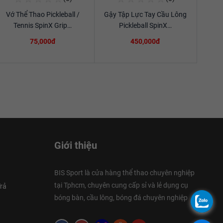
Vớ Thể Thao Pickleball /
Gậy Tập Lực Tay Cầu Lông
Xem chi tiết
Xem chi tiết
Tennis SpinX Grip…
Pickleball SpinX…
75,000đ
450,000đ
Giới thiệu
BIS Sport là cửa hàng thể thao chuyên nghiệp
tại Tphcm, chuyên cung cấp sỉ và lẻ dụng cụ
rả
bóng bàn, cầu lông, bóng đá chuyên nghiệp