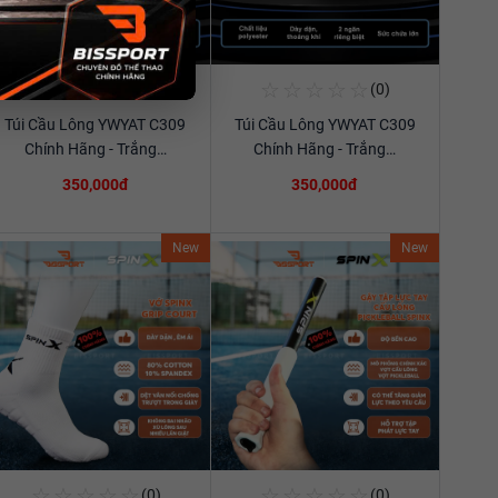
☆
☆
☆
☆
☆
☆
☆
☆
☆
☆
(0)
(0)
Mua Ngay
Mua Ngay
Túi Cầu Lông YWYAT C309
Túi Cầu Lông YWYAT C309
Xem chi tiết
Xem chi tiết
Chính Hãng - Trắng…
Chính Hãng - Trắng…
350,000đ
350,000đ
New
New
☆
☆
☆
☆
☆
☆
☆
☆
☆
☆
(0)
(0)
Mua Ngay
Mua Ngay