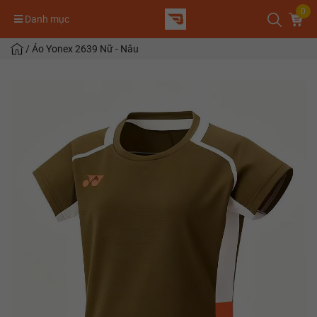
0
Danh mục
/
Áo Yonex 2639 Nữ - Nâu