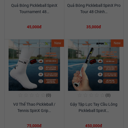
Quả Bóng Pickleball SpinX
Quả Bóng Pickleball SpinX Pro
Xem chi tiết
Xem chi tiết
Tournament 48…
Tour 48 Chính…
45,000đ
35,000đ
New
New
☆
☆
☆
☆
☆
☆
☆
☆
☆
☆
(0)
(0)
Mua Ngay
Mua Ngay
Vớ Thể Thao Pickleball /
Gậy Tập Lực Tay Cầu Lông
Xem chi tiết
Xem chi tiết
Tennis SpinX Grip…
Pickleball SpinX…
75,000đ
450,000đ