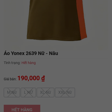
Áo Yonex 2639 Nữ - Nâu
Tình trạng:
Hết hàng
190,000 ₫
Giá bán:
M Nữ
L NỮ
XL Nữ
XXL Nữ
HẾT HÀNG