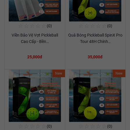
☆
☆
☆
☆
☆
☆
☆
☆
☆
☆
(0)
(0)
Mua Ngay
Mua Ngay
Viền Bảo Vệ Vợt Pickleball
Quả Bóng Pickleball SpinX Pro
Xem chi tiết
Xem chi tiết
Cao Cấp - Bền…
Tour 48H Chính…
25,000đ
35,000đ
New
New
☆
☆
☆
☆
☆
☆
☆
☆
☆
☆
(0)
(0)
Mua Ngay
Mua Ngay