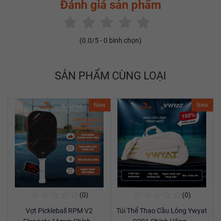
Đánh giá sản phẩm
(
0.0
/5 -
0
bình chọn)
SẢN PHẨM CÙNG LOẠI
New
New
☆
☆
☆
☆
☆
☆
☆
☆
☆
☆
(0)
(0)
Mua Ngay
Mua Ngay
Vợt Pickleball RPM V2
Túi Thể Thao Cầu Lông Ywyat
Xem chi tiết
Xem chi tiết