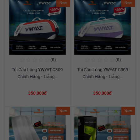
New
New
☆
☆
☆
☆
☆
☆
☆
☆
☆
☆
(0)
(0)
Mua Ngay
Mua Ngay
Túi Cầu Lông YWYAT C309
Túi Cầu Lông YWYAT C309
Xem chi tiết
Xem chi tiết
Chính Hãng - Trắng…
Chính Hãng - Trắng…
350,000đ
350,000đ
New
New