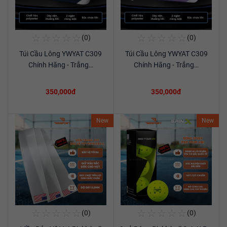
☆
☆
☆
☆
☆
☆
☆
☆
☆
☆
(0)
(0)
Mua Ngay
Mua Ngay
Túi Cầu Lông YWYAT C309
Túi Cầu Lông YWYAT C309
Xem chi tiết
Xem chi tiết
Chính Hãng - Trắng…
Chính Hãng - Trắng…
350,000đ
350,000đ
New
New
☆
☆
☆
☆
☆
☆
☆
☆
☆
☆
(0)
(0)
Mua Ngay
Mua Ngay