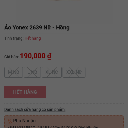
Áo Yonex 2639 Nữ - Hồng
Tình trạng:
Hết hàng
190,000 ₫
Giá bán:
M Nữ
L Nữ
XL Nữ
XXL Nữ
HẾT HÀNG
Danh sách cửa hàng có sản phẩm:
Phú Nhuận
+84363315527 - 184B Lê Văn Sỹ P10 Q.Phú Nhuận