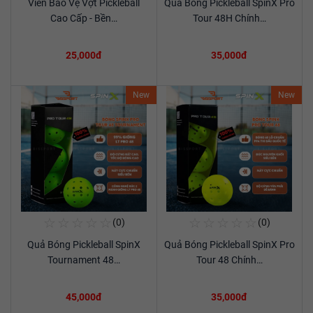
Viền Bảo Vệ Vợt Pickleball
Quả Bóng Pickleball SpinX Pro
Xem chi tiết
Xem chi tiết
Cao Cấp - Bền…
Tour 48H Chính…
25,000đ
35,000đ
New
New
☆
☆
☆
☆
☆
☆
☆
☆
☆
☆
(0)
(0)
Mua Ngay
Mua Ngay
Quả Bóng Pickleball SpinX
Quả Bóng Pickleball SpinX Pro
Xem chi tiết
Xem chi tiết
Tournament 48…
Tour 48 Chính…
45,000đ
35,000đ