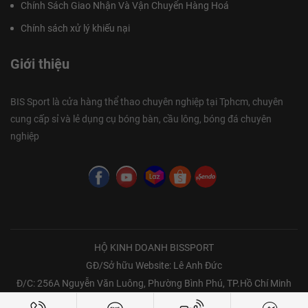
Chính Sách Giao Nhận Và Vận Chuyển Hàng Hoá
Chính sách xử lý khiếu nại
Giới thiệu
BIS Sport là cửa hàng thể thao chuyên nghiệp tại Tphcm, chuyên
cung cấp sỉ và lẻ dụng cụ bóng bàn, cầu lông, bóng đá chuyên
nghiệp
HỘ KINH DOANH BISSPORT
GĐ/Sở hữu Website: Lê Anh Đức
Đ/C: 256A Nguyễn Văn Luông, Phường Bình Phú, TP.Hồ Chí Minh