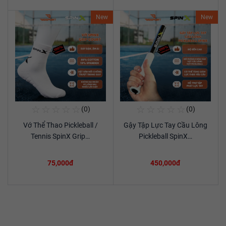
New
New
☆
☆
☆
☆
☆
☆
☆
☆
☆
☆
(0)
(0)
Mua Ngay
Mua Ngay
Vớ Thể Thao Pickleball /
Gậy Tập Lực Tay Cầu Lông
Xem chi tiết
Xem chi tiết
Tennis SpinX Grip…
Pickleball SpinX…
75,000đ
450,000đ