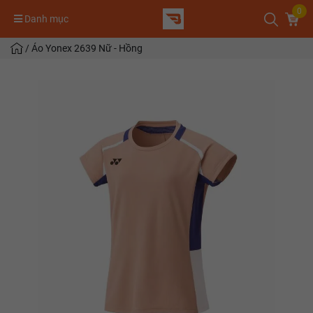
0
Danh mục
/
Áo Yonex 2639 Nữ - Hồng