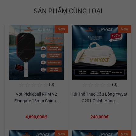
SẢN PHẨM CÙNG LOẠI
New
New
☆
☆
☆
☆
☆
☆
☆
☆
☆
☆
(0)
(0)
Mua Ngay
Mua Ngay
Vợt Pickleball RPM V2
Túi Thể Thao Cầu Lông Ywyat
Xem chi tiết
Xem chi tiết
Elongate 16mm Chính…
C201 Chính Hãng…
4,890,000đ
240,000đ
New
New