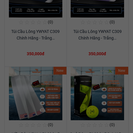
☆
☆
☆
☆
☆
☆
☆
☆
☆
☆
(0)
(0)
Mua Ngay
Mua Ngay
Túi Cầu Lông YWYAT C309
Túi Cầu Lông YWYAT C309
Xem chi tiết
Xem chi tiết
Chính Hãng - Trắng…
Chính Hãng - Trắng…
350,000đ
350,000đ
New
New
☆
☆
☆
☆
☆
☆
☆
☆
☆
☆
(0)
(0)
Mua Ngay
Mua Ngay