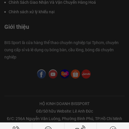
Chính Sách Giao Nhận Và Vận Chuyển Hàng Hoá
Chính sách xử lý khiếu nại
Giới thiệu
BIS Sport là cửa hàng thể thao chuyên nghiệp tại Tphcm, chuyên
cung cấp sỉ và lẻ dụng cụ bóng bàn, cầu lông, bóng đá chuyên
nghiệp
HỘ KINH DOANH BISSPORT
GĐ/Sở hữu Website: Lê Anh Đức
Đ/C: 256A Nguyễn Văn Luông, Phường Bình Phú, TP.Hồ Chí Minh