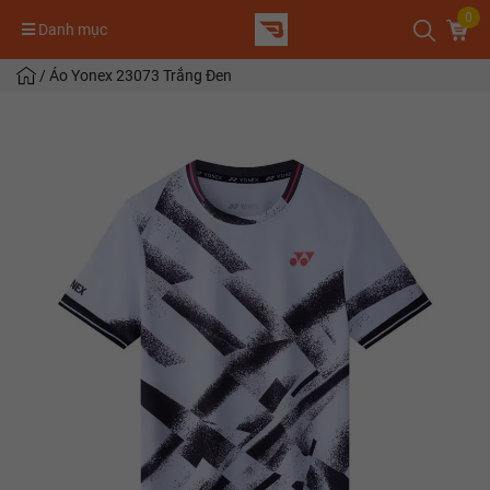
0
Danh mục
/
Áo Yonex 23073 Trắng Đen