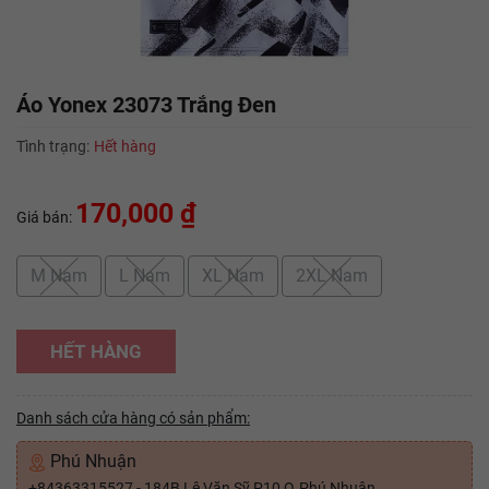
Áo Yonex 23073 Trắng Đen
Tình trạng:
Hết hàng
170,000 ₫
Giá bán:
M Nam
L Nam
XL Nam
2XL Nam
HẾT HÀNG
Danh sách cửa hàng có sản phẩm:
Phú Nhuận
+84363315527 - 184B Lê Văn Sỹ P10 Q.Phú Nhuận