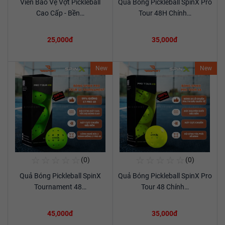
Viền Bảo Vệ Vợt Pickleball
Quả Bóng Pickleball SpinX Pro
Xem chi tiết
Xem chi tiết
Cao Cấp - Bền…
Tour 48H Chính…
25,000đ
35,000đ
New
New
☆
☆
☆
☆
☆
☆
☆
☆
☆
☆
(0)
(0)
Mua Ngay
Mua Ngay
Quả Bóng Pickleball SpinX
Quả Bóng Pickleball SpinX Pro
Xem chi tiết
Xem chi tiết
Tournament 48…
Tour 48 Chính…
45,000đ
35,000đ