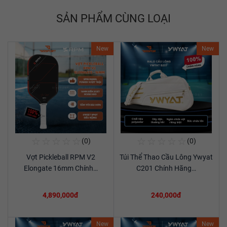
SẢN PHẨM CÙNG LOẠI
New
New
☆
☆
☆
☆
☆
☆
☆
☆
☆
☆
(0)
(0)
Mua Ngay
Mua Ngay
Vợt Pickleball RPM V2
Túi Thể Thao Cầu Lông Ywyat
Xem chi tiết
Xem chi tiết
Elongate 16mm Chính…
C201 Chính Hãng…
4,890,000đ
240,000đ
New
New