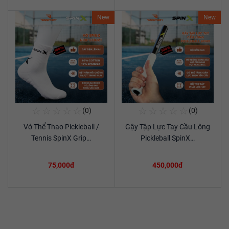
New
New
☆
☆
☆
☆
☆
☆
☆
☆
☆
☆
(0)
(0)
Mua Ngay
Mua Ngay
Vớ Thể Thao Pickleball /
Gậy Tập Lực Tay Cầu Lông
Xem chi tiết
Xem chi tiết
Tennis SpinX Grip…
Pickleball SpinX…
75,000đ
450,000đ