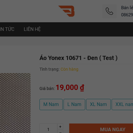
Bán l
08629
IN TỨC
LIÊN HỆ
Áo Yonex 10671 - Đen ( Test )
Tình trạng:
Còn hàng
19,000 ₫
Giá bán:
M Nam
L Nam
XL Nam
XXL na
+
MUA NGAY
–