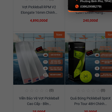
Vợt Pickleball RPM V2
Túi Thể Thao Cầu Lông Ywya
Xem chi tiết
Xem chi tiết
Elongate 16mm Chính…
C201 Chính Hãng…
4,890,000đ
240,000đ
New
Ne
☆
☆
☆
☆
☆
☆
☆
☆
☆
☆
(0)
(0)
Mua Ngay
Mua Ngay
Viền Bảo Vệ Vợt Pickleball
Quả Bóng Pickleball SpinX
Xem chi tiết
Xem chi tiết
Cao Cấp - Bền…
Pro Tour 48H Chính…
25,000đ
35,000đ