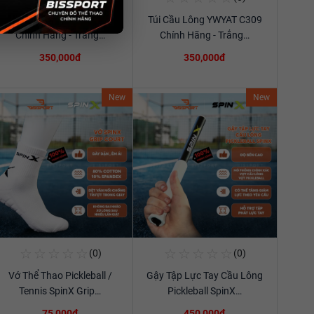
Túi Cầu Lông YWYAT C309
Túi Cầu Lông YWYAT C309
Xem chi tiết
Xem chi tiết
Chính Hãng - Trắng…
Chính Hãng - Trắng…
350,000đ
350,000đ
New
New
☆
☆
☆
☆
☆
☆
☆
☆
☆
☆
(0)
(0)
Mua Ngay
Mua Ngay
Vớ Thể Thao Pickleball /
Gậy Tập Lực Tay Cầu Lông
Xem chi tiết
Xem chi tiết
Tennis SpinX Grip…
Pickleball SpinX…
75,000đ
450,000đ