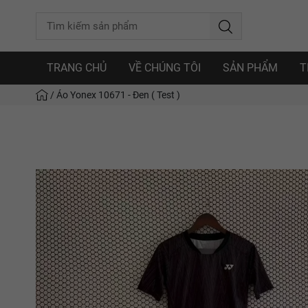
TRANG CHỦ
VỀ CHÚNG TÔI
SẢN PHẨM
T
/
Áo Yonex 10671 - Đen ( Test )