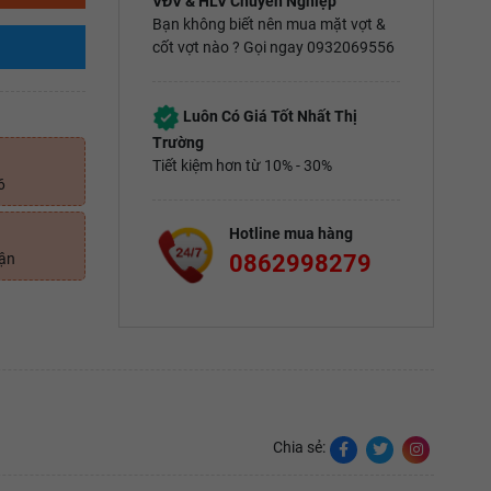
VĐV & HLV Chuyên Nghiệp
Bạn không biết nên mua mặt vợt &
cốt vợt nào ? Gọi ngay 0932069556
Luôn Có Giá Tốt Nhất Thị
Trường
Tiết kiệm hơn từ 10% - 30%
6
Hotline mua hàng
0862998279
uận
Chia sẻ: