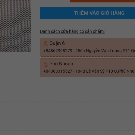
THÊM VÀO GIỎ HÀNG
Danh sách cửa hàng có sản phẩm:
Quận 6
+84862998279 - 256a Nguyễn Văn Luông P11 Q
Phú Nhuận
+84363315527 - 184B Lê Văn Sỹ P10 Q.Phú Nh