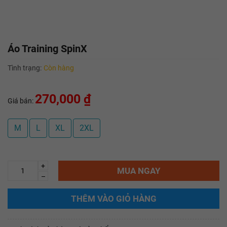
Áo Training SpinX
Tình trạng:
Còn hàng
270,000 ₫
Giá bán:
M
L
XL
2XL
+
MUA NGAY
–
THÊM VÀO GIỎ HÀNG