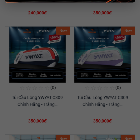
240,000đ
350,000đ
New
New
☆
☆
☆
☆
☆
☆
☆
☆
☆
☆
(0)
(0)
Mua Ngay
Mua Ngay
Túi Cầu Lông YWYAT C309
Túi Cầu Lông YWYAT C309
Xem chi tiết
Xem chi tiết
Chính Hãng - Trắng…
Chính Hãng - Trắng…
350,000đ
350,000đ
New
New