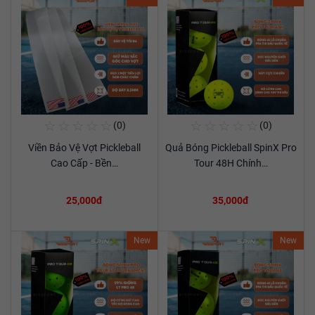
☆
☆
☆
☆
☆
☆
☆
☆
☆
☆
(0)
(0)
Mua Ngay
Mua Ngay
Viền Bảo Vệ Vợt Pickleball
Quả Bóng Pickleball SpinX Pro
Xem chi tiết
Xem chi tiết
Cao Cấp - Bền…
Tour 48H Chính…
25,000đ
35,000đ
New
New