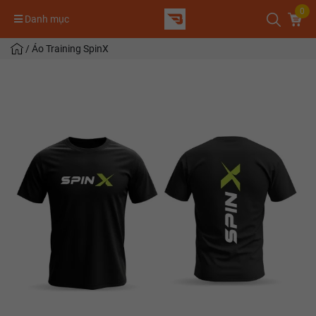
0
Danh mục
/
Áo Training SpinX