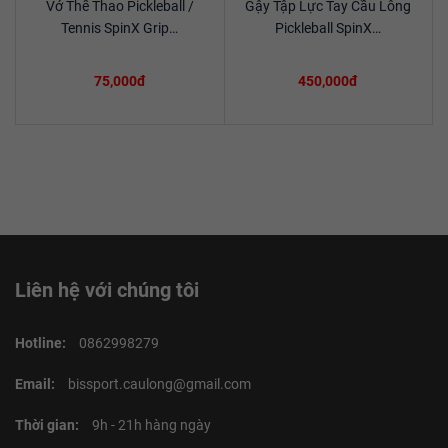
Vớ Thể Thao Pickleball /
Gậy Tập Lực Tay Cầu Lông
Xem chi tiết
Xem chi tiết
Tennis SpinX Grip…
Pickleball SpinX…
75,000đ
450,000đ
Liên hệ với chúng tôi
Hotline:
0862998279
Email:
bissport.caulong@gmail.com
Thời gian:
9h - 21h hàng ngày