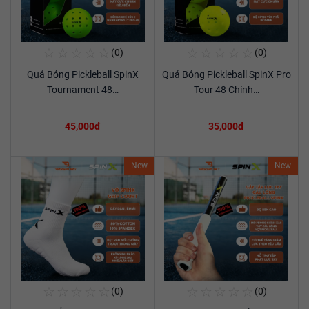
☆
☆
☆
☆
☆
☆
☆
☆
☆
☆
(0)
(0)
Mua Ngay
Mua Ngay
Quả Bóng Pickleball SpinX
Quả Bóng Pickleball SpinX Pro
Xem chi tiết
Xem chi tiết
Tournament 48…
Tour 48 Chính…
45,000đ
35,000đ
New
New
☆
☆
☆
☆
☆
☆
☆
☆
☆
☆
(0)
(0)
Mua Ngay
Mua Ngay