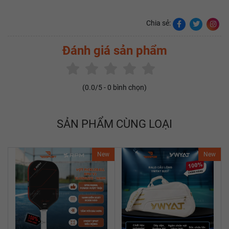
Chia sẻ:
Đánh giá sản phẩm
(
0.0
/5 -
0
bình chọn)
SẢN PHẨM CÙNG LOẠI
New
New