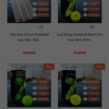
☆
☆
☆
☆
☆
☆
☆
☆
☆
☆
(0)
(0)
Mua Ngay
Mua Ngay
Viền Bảo Vệ Vợt Pickleball
Quả Bóng Pickleball SpinX Pro
Xem chi tiết
Xem chi tiết
Cao Cấp - Bền…
Tour 48H Chính…
25,000đ
35,000đ
New
New