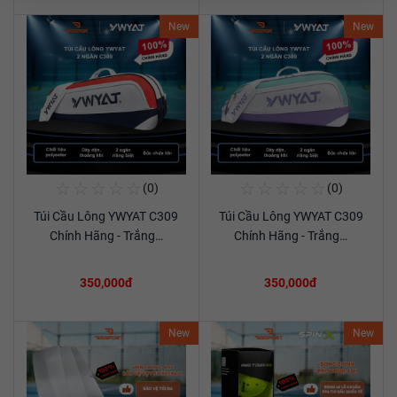
New
New
☆
☆
☆
☆
☆
☆
☆
☆
☆
☆
(0)
(0)
Mua Ngay
Mua Ngay
Túi Cầu Lông YWYAT C309
Túi Cầu Lông YWYAT C309
Xem chi tiết
Xem chi tiết
Chính Hãng - Trắng…
Chính Hãng - Trắng…
350,000đ
350,000đ
New
New