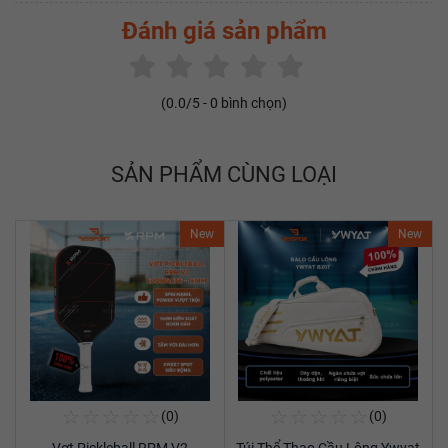
Đánh giá sản phẩm
(
0.0
/5 -
0
bình chọn)
SẢN PHẨM CÙNG LOẠI
New
New
☆
☆
☆
☆
☆
☆
☆
☆
☆
☆
(0)
(0)
Mua Ngay
Mua Ngay