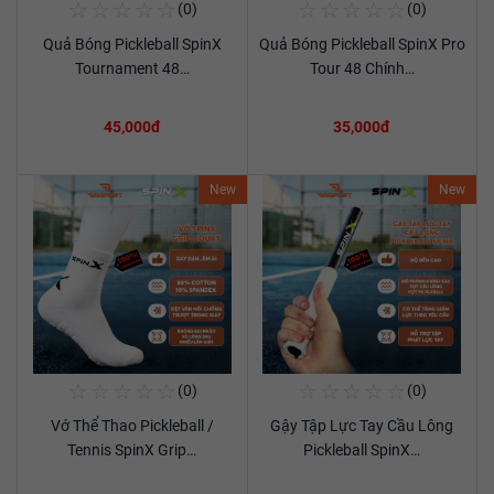
☆
☆
☆
☆
☆
☆
☆
☆
☆
☆
(0)
(0)
Mua Ngay
Mua Ngay
Quả Bóng Pickleball SpinX
Quả Bóng Pickleball SpinX Pro
Xem chi tiết
Xem chi tiết
Tournament 48…
Tour 48 Chính…
45,000đ
35,000đ
New
New
☆
☆
☆
☆
☆
☆
☆
☆
☆
☆
(0)
(0)
Mua Ngay
Mua Ngay
Vớ Thể Thao Pickleball /
Gậy Tập Lực Tay Cầu Lông
Xem chi tiết
Xem chi tiết
Tennis SpinX Grip…
Pickleball SpinX…