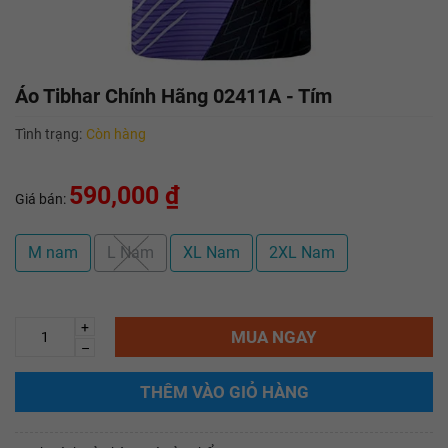
Áo Tibhar Chính Hãng 02411A - Tím
Tình trạng:
Còn hàng
590,000 ₫
Giá bán:
M nam
L Nam
XL Nam
2XL Nam
+
MUA NGAY
–
THÊM VÀO GIỎ HÀNG