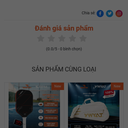
Chia sẻ:
Đánh giá sản phẩm
(
0.0
/5 -
0
bình chọn)
SẢN PHẨM CÙNG LOẠI
New
New