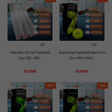
☆
☆
☆
☆
☆
☆
☆
☆
☆
☆
(0)
(0)
Mua Ngay
Mua Ngay
Viền Bảo Vệ Vợt Pickleball
Quả Bóng Pickleball SpinX Pro
Xem chi tiết
Xem chi tiết
Cao Cấp - Bền…
Tour 48H Chính…
25,000đ
35,000đ
New
New