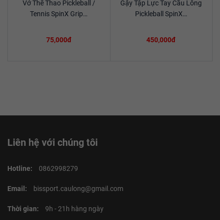
Vớ Thể Thao Pickleball /
Gậy Tập Lực Tay Cầu Lông
Xem chi tiết
Xem chi tiết
Tennis SpinX Grip…
Pickleball SpinX…
75,000đ
450,000đ
Liên hệ với chúng tôi
Hotline:
0862998279
Email:
bissport.caulong@gmail.com
Thời gian:
9h - 21h hàng ngày