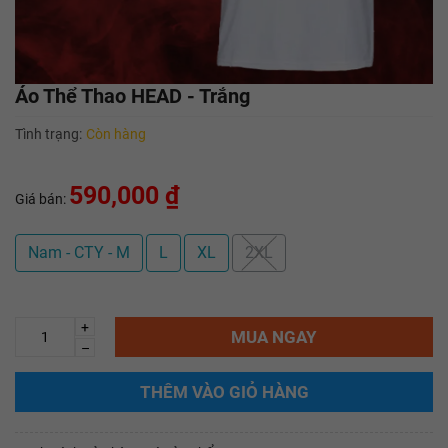
Áo Thể Thao HEAD - Trắng
Tình trạng:
Còn hàng
590,000 ₫
Giá bán:
Nam - CTY - M
L
XL
2XL
+
MUA NGAY
–
THÊM VÀO GIỎ HÀNG