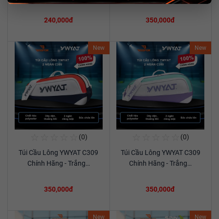
240,000đ
350,000đ
New
New
☆
☆
☆
☆
☆
☆
☆
☆
☆
☆
(0)
(0)
Mua Ngay
Mua Ngay
Túi Cầu Lông YWYAT C309
Túi Cầu Lông YWYAT C309
Xem chi tiết
Xem chi tiết
Chính Hãng - Trắng…
Chính Hãng - Trắng…
350,000đ
350,000đ
New
New