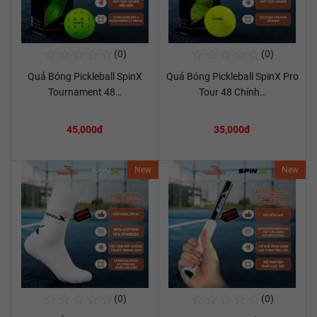
☆
☆
☆
☆
☆
☆
☆
☆
☆
☆
(0)
(0)
Mua Ngay
Mua Ngay
Quả Bóng Pickleball SpinX
Quả Bóng Pickleball SpinX Pro
Xem chi tiết
Xem chi tiết
Tournament 48…
Tour 48 Chính…
45,000đ
35,000đ
New
New
☆
☆
☆
☆
☆
☆
☆
☆
☆
☆
(0)
(0)
Mua Ngay
Mua Ngay