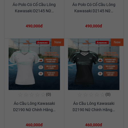
Áo Polo Có Cổ Cầu Lông
Áo Polo Có Cổ Cầu Lông
Xem chi tiết
Xem chi tiết
Kawasaki D2145 Nữ…
Kawasaki D2145 Nữ…
490,000đ
490,000đ
New
New
☆
☆
☆
☆
☆
☆
☆
☆
☆
☆
(0)
(0)
Mua Ngay
Mua Ngay
Áo Cầu Lông Kawasaki
Áo Cầu Lông Kawasaki
Xem chi tiết
Xem chi tiết
D2190 Nữ Chính Hãng…
D2190 Nữ Chính Hãng…
460,000đ
460,000đ