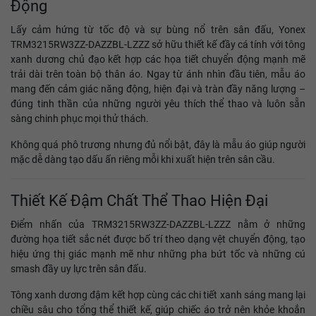
Động
Lấy cảm hứng từ tốc độ và sự bùng nổ trên sân đấu, Yonex
TRM3215RW3ZZ-DAZZBL-LZZZ sở hữu thiết kế đầy cá tính với tông
xanh dương chủ đạo kết hợp các họa tiết chuyển động mạnh mẽ
trải dài trên toàn bộ thân áo. Ngay từ ánh nhìn đầu tiên, mẫu áo
mang đến cảm giác năng động, hiện đại và tràn đầy năng lượng –
đúng tinh thần của những người yêu thích thể thao và luôn sẵn
sàng chinh phục mọi thử thách.
Không quá phô trương nhưng đủ nổi bật, đây là mẫu áo giúp người
mặc dễ dàng tạo dấu ấn riêng mỗi khi xuất hiện trên sân cầu.
Thiết Kế Đậm Chất Thể Thao Hiện Đại
Điểm nhấn của TRM3215RW3ZZ-DAZZBL-LZZZ nằm ở những
đường họa tiết sắc nét được bố trí theo dạng vệt chuyển động, tạo
hiệu ứng thị giác mạnh mẽ như những pha bứt tốc và những cú
smash đầy uy lực trên sân đấu.
Tông xanh dương đậm kết hợp cùng các chi tiết xanh sáng mang lại
chiều sâu cho tổng thể thiết kế, giúp chiếc áo trở nên khỏe khoắn