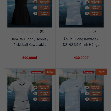
☆
☆
☆
☆
☆
☆
☆
☆
☆
☆
(0)
(0)
Mua Ngay
Mua Ngay
Đầm Cầu Lông / Tennis /
Áo Cầu Lông Kawasaki
Xem chi tiết
Xem chi tiết
Pickleball Kawasaki…
D2192 Nữ Chính Hãng…
590,000đ
430,000đ
New
New