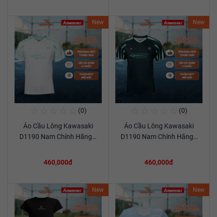
New
New
☆
☆
☆
☆
☆
☆
☆
☆
☆
☆
(0)
(0)
Mua Ngay
Mua Ngay
Áo Cầu Lông Kawasaki
Áo Cầu Lông Kawasaki
Xem chi tiết
Xem chi tiết
D1190 Nam Chính Hãng…
D1190 Nam Chính Hãng…
460,000đ
460,000đ
New
New