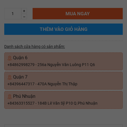
+
MUA NGAY
–
THÊM VÀO GIỎ HÀNG
Danh sách cửa hàng có sản phẩm:
Quận 6
+84862998279 - 256a Nguyễn Văn Luông P11 Q6
Quận 7
+84396447317 - 470A Nguyễn Thị Thập
Phú Nhuận
+84363315527 - 184B Lê Văn Sỹ P10 Q.Phú Nhuận