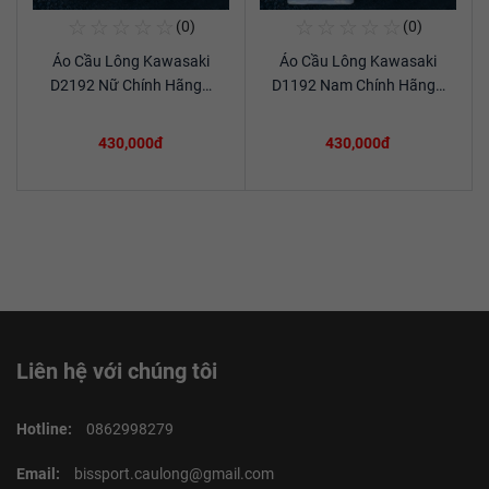
☆
☆
☆
☆
☆
☆
☆
☆
☆
☆
(0)
(0)
Mua Ngay
Mua Ngay
Áo Cầu Lông Kawasaki
Áo Cầu Lông Kawasaki
Xem chi tiết
Xem chi tiết
D2192 Nữ Chính Hãng…
D1192 Nam Chính Hãng…
430,000đ
430,000đ
Liên hệ với chúng tôi
Hotline:
0862998279
Email:
bissport.caulong@gmail.com