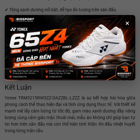
✔ Tông xanh dương nổi bật, dễ tạo ấn tượng trên sân đấu.
×
✔ Chất liệu nhẹ, thoáng khí và thấm hút mồ hôi tốt.
✔ Form áo thể thao linh hoạt, hỗ trợ tối đa các chuyển động khi thi
đấu.
✔ Phù hợp cho cầu lông, pickleball, tennis và các hoạt động thể
thao hằng ngày.
✔ Sản phẩm Yonex chính hãng với độ hoàn thiện cao.
Kết Luận
Yonex TRM3215RW3ZZ-DAZZBL-LZZZ là sự kết hợp hài hòa giữa
phong cách thể thao hiện đại và tính ứng dụng thực tế. Với thiết kế
mạnh mẽ lấy cảm hứng từ tốc độ, gam màu xanh dương đầy năng
lượng cùng cảm giác mặc thoải mái, mẫu áo không chỉ giúp bạn tự
tin hơn trên sân đấu mà còn thể hiện tinh thần thi đấu nhiệt huyết
trong từng trận cầu.