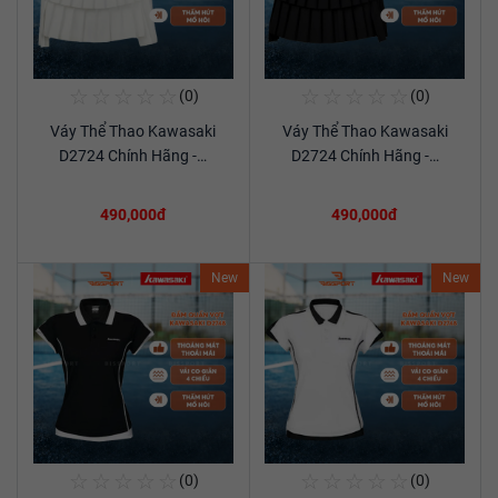
☆
☆
☆
☆
☆
☆
☆
☆
☆
☆
(0)
(0)
Mua Ngay
Mua Ngay
Váy Thể Thao Kawasaki
Váy Thể Thao Kawasaki
Xem chi tiết
Xem chi tiết
D2724 Chính Hãng -…
D2724 Chính Hãng -…
490,000đ
490,000đ
New
New
☆
☆
☆
☆
☆
☆
☆
☆
☆
☆
(0)
(0)
Mua Ngay
Mua Ngay