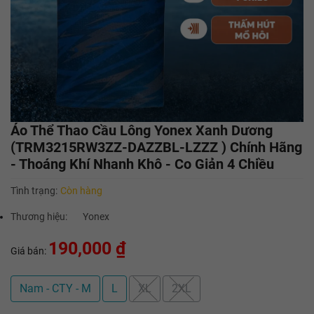
Áo Thể Thao Cầu Lông Yonex Xanh Dương
(TRM3215RW3ZZ-DAZZBL-LZZZ ) Chính Hãng
- Thoáng Khí Nhanh Khô - Co Giản 4 Chiều
Tình trạng:
Còn hàng
Thương hiệu:
Yonex
190,000 ₫
Giá bán:
Nam - CTY - M
L
XL
2XL