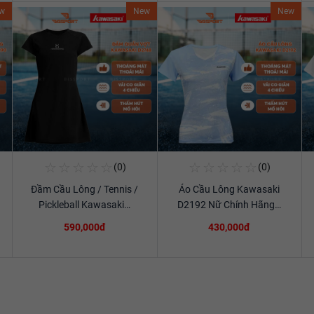
w
New
New
☆
☆
☆
☆
☆
☆
☆
☆
☆
☆
(0)
(0)
Mua Ngay
Mua Ngay
Đầm Cầu Lông / Tennis /
Áo Cầu Lông Kawasaki
Xem chi tiết
Xem chi tiết
Pickleball Kawasaki…
D2192 Nữ Chính Hãng…
590,000đ
430,000đ