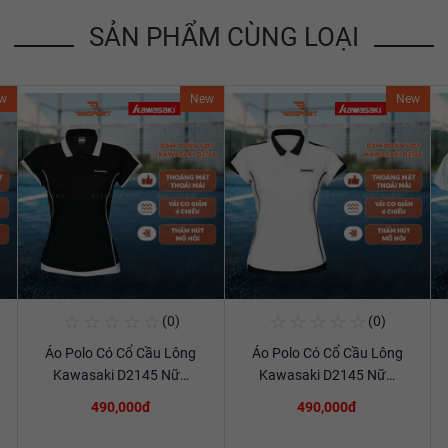
SẢN PHẨM CÙNG LOẠI
w
New
New
☆
☆
☆
☆
☆
☆
☆
☆
☆
☆
(0)
(0)
Mua Ngay
Mua Ngay
Áo Polo Có Cổ Cầu Lông
Áo Polo Có Cổ Cầu Lông
Xem chi tiết
Xem chi tiết
Kawasaki D2145 Nữ…
Kawasaki D2145 Nữ…
490,000đ
490,000đ