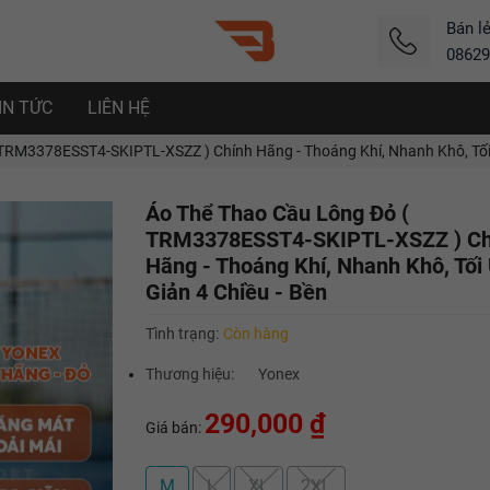
Bán l
08629
IN TỨC
LIÊN HỆ
TRM3378ESST4-SKIPTL-XSZZ ) Chính Hãng - Thoáng Khí, Nhanh Khô, Tối Ư
Áo Thể Thao Cầu Lông Đỏ (
TRM3378ESST4-SKIPTL-XSZZ ) Ch
Hãng - Thoáng Khí, Nhanh Khô, Tối
Giản 4 Chiều - Bền
Tình trạng:
Còn hàng
Thương hiệu:
Yonex
290,000 ₫
Giá bán:
M
L
XL
2XL