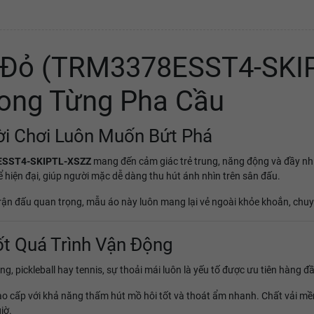
 Đỏ (TRM3378ESST4-SKIP
rong Từng Pha Cầu
i Chơi Luôn Muốn Bứt Phá
ESST4-SKIPTL-XSZZ
mang đến cảm giác trẻ trung, năng động và đầy nhiệ
hiện đại, giúp người mặc dễ dàng thu hút ánh nhìn trên sân đấu.
ận đấu quan trọng, mẫu áo này luôn mang lại vẻ ngoài khỏe khoắn, chuyê
ốt Quá Trình Vận Động
, pickleball hay tennis, sự thoải mái luôn là yếu tố được ưu tiên hàng đ
 cấp với khả năng thấm hút mồ hôi tốt và thoát ẩm nhanh. Chất vải mềm
iờ.