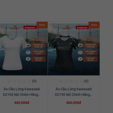
New
New
☆
☆
☆
☆
☆
☆
☆
☆
☆
☆
(0)
(0)
Mua Ngay
Mua Ngay
Áo Cầu Lông Kawasaki
Áo Cầu Lông Kawasaki
Xem chi tiết
Xem chi tiết
D2190 Nữ Chính Hãng…
D2190 Nữ Chính Hãng…
460,000đ
460,000đ