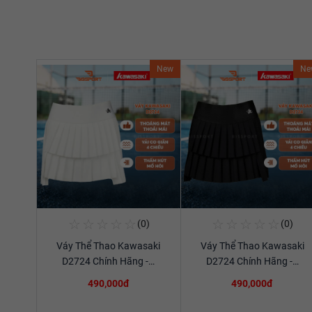
New
Ne
☆
☆
☆
☆
☆
☆
☆
☆
☆
☆
(0)
(0)
Mua Ngay
Mua Ngay
Váy Thể Thao Kawasaki
Váy Thể Thao Kawasaki
Xem chi tiết
Xem chi tiết
D2724 Chính Hãng -…
D2724 Chính Hãng -…
490,000đ
490,000đ