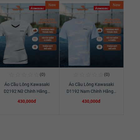
New
New
☆
☆
☆
☆
☆
☆
☆
☆
☆
☆
(0)
(0)
Mua Ngay
Mua Ngay
Áo Cầu Lông Kawasaki
Áo Cầu Lông Kawasaki
Xem chi tiết
Xem chi tiết
D2192 Nữ Chính Hãng…
D1192 Nam Chính Hãng…
430,000đ
430,000đ