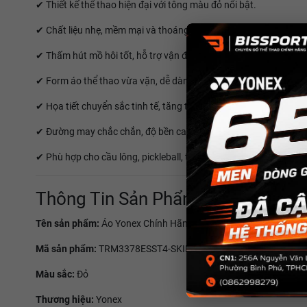
✔ Thiết kế thể thao hiện đại với tông màu đỏ nổi bật.
✔ Chất liệu nhẹ, mềm mại và thoáng khí.
✔ Thấm hút mồ hôi tốt, hỗ trợ vận động cường độ cao.
✔ Form áo thể thao vừa vặn, dễ dàng di chuyển.
✔ Họa tiết chuyển sắc tinh tế, tăng tính thẩm mỹ.
✔ Đường may chắc chắn, độ bền cao.
✔ Phù hợp cho cầu lông, pickleball, tennis và nhiều hoạt động th
Thông Tin Sản Phẩm
Tên sản phẩm:
Áo Yonex Chính Hãng
Mã sản phẩm:
TRM3378ESST4-SKIPTL-XSZZ
Màu sắc:
Đỏ
Thương hiệu:
Yonex