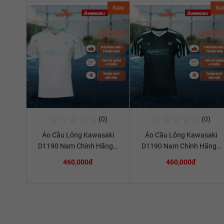
New
Ne
☆
☆
☆
☆
☆
☆
☆
☆
☆
☆
(0)
(0)
Mua Ngay
Mua Ngay
Áo Cầu Lông Kawasaki
Áo Cầu Lông Kawasaki
Xem chi tiết
Xem chi tiết
D1190 Nam Chính Hãng…
D1190 Nam Chính Hãng…
460,000đ
460,000đ