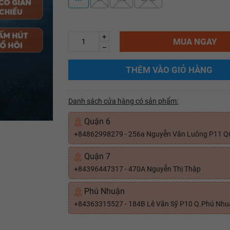
+
MUA NGAY
–
THÊM VÀO GIỎ HÀNG
Danh sách cửa hàng có sản phẩm:
Quận 6
+84862998279 - 256a Nguyễn Văn Luông P11 Q
Quận 7
+84396447317 - 470A Nguyễn Thị Thập
Phú Nhuận
+84363315527 - 184B Lê Văn Sỹ P10 Q.Phú Nh