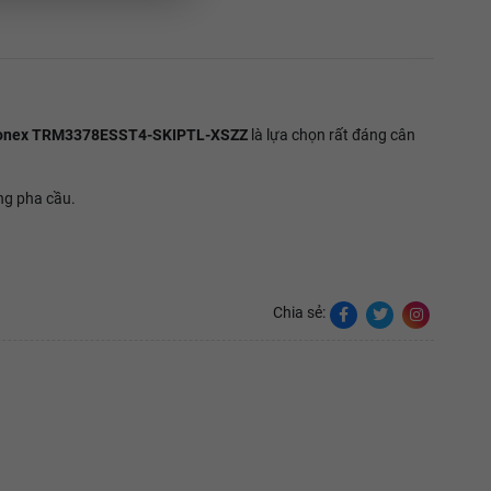
onex TRM3378ESST4-SKIPTL-XSZZ
là lựa chọn rất đáng cân
ừng pha cầu.
Chia sẻ: