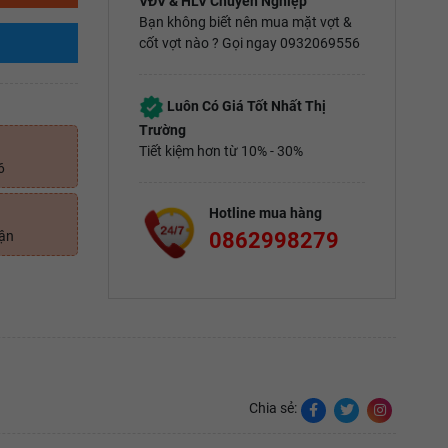
VĐV & HLV Chuyên Nghiệp
Bạn không biết nên mua mặt vợt &
cốt vợt nào ? Gọi ngay 0932069556
Luôn Có Giá Tốt Nhất Thị
Trường
Tiết kiệm hơn từ 10% - 30%
6
Hotline mua hàng
0862998279
uận
Chia sẻ: