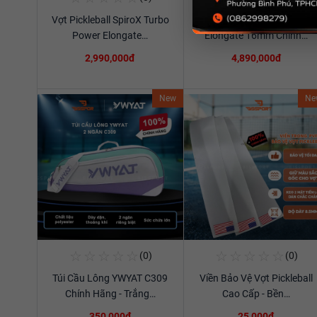
Vợt Pickleball SpiroX Turbo
Vợt Pickleball RPM V2
Xem chi tiết
Xem chi tiết
Power Elongate…
Elongate 16mm Chính…
2,990,000đ
4,890,000đ
New
Ne
☆
☆
☆
☆
☆
☆
☆
☆
☆
☆
(0)
(0)
Mua Ngay
Mua Ngay
Túi Cầu Lông YWYAT C309
Viền Bảo Vệ Vợt Pickleball
Xem chi tiết
Xem chi tiết
Chính Hãng - Trắng…
Cao Cấp - Bền…
350,000đ
25,000đ