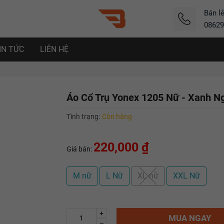
Bán l
08629
IN TỨC
LIÊN HỆ
Áo Cổ Trụ Yonex 1205 Nữ - Xanh N
Tình trạng:
Còn hàng
220,000 ₫
Giá bán:
M nữ
L Nữ
XL nữ
XXL Nữ
+
MUA NGAY
–