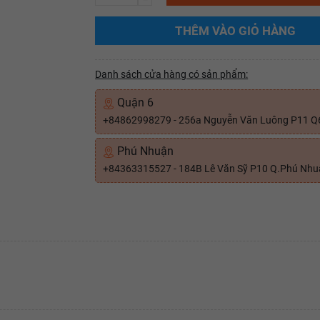
THÊM VÀO GIỎ HÀNG
Danh sách cửa hàng có sản phẩm:
Quận 6
+84862998279 - 256a Nguyễn Văn Luông P11 Q
Phú Nhuận
+84363315527 - 184B Lê Văn Sỹ P10 Q.Phú Nh