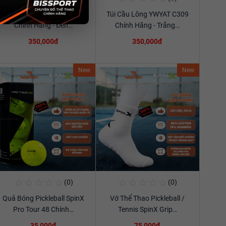
Túi Cầu Lông YWYAT 300D
Túi Cầu Lông YWYAT C309
Xem chi tiết
Xem chi tiết
Chính Hãng - Đen…
Chính Hãng - Trắng…
350,000đ
350,000đ
New
New
☆
☆
☆
☆
☆
☆
☆
☆
☆
☆
(0)
(0)
Mua Ngay
Mua Ngay
Quả Bóng Pickleball SpinX
Vớ Thể Thao Pickleball /
Xem chi tiết
Xem chi tiết
Pro Tour 48 Chính…
Tennis SpinX Grip…
35,000đ
75,000đ