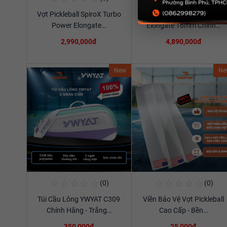
Vợt Pickleball SpiroX Turbo
Vợt Pickleball RPM V2
Xem chi tiết
Xem chi tiết
Power Elongate…
Elongate 16mm Chính…
2,990,000đ
4,890,000đ
New
Ne
☆
☆
☆
☆
☆
☆
☆
☆
☆
☆
(0)
(0)
Mua Ngay
Mua Ngay
Túi Cầu Lông YWYAT C309
Viền Bảo Vệ Vợt Pickleball
Xem chi tiết
Xem chi tiết
Chính Hãng - Trắng…
Cao Cấp - Bền…
350,000đ
25,000đ