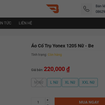
Bán l
08629
IN TỨC
LIÊN HỆ
Áo Cổ Trụ Yonex 1205 Nữ - Be
Tình trạng:
Còn hàng
220,000 ₫
Giá bán:
M Nữ
L Nữ
XL Nữ
XXL Nữ
+
MUA NGAY
–