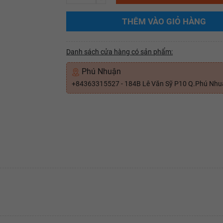
THÊM VÀO GIỎ HÀNG
Danh sách cửa hàng có sản phẩm:
Phú Nhuận
+84363315527 - 184B Lê Văn Sỹ P10 Q.Phú Nh