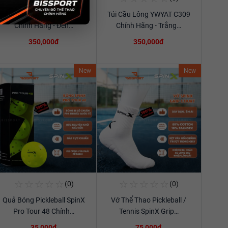
Túi Cầu Lông YWYAT 300D
Túi Cầu Lông YWYAT C309
Xem chi tiết
Xem chi tiết
Chính Hãng - Đen…
Chính Hãng - Trắng…
350,000đ
350,000đ
New
New
☆
☆
☆
☆
☆
☆
☆
☆
☆
☆
(0)
(0)
Mua Ngay
Mua Ngay
Quả Bóng Pickleball SpinX
Vớ Thể Thao Pickleball /
Xem chi tiết
Xem chi tiết
Pro Tour 48 Chính…
Tennis SpinX Grip…
35,000đ
75,000đ