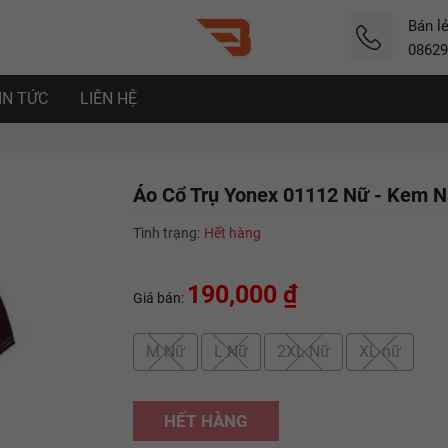
Bán l
08629
IN TỨC
LIÊN HỆ
Áo Cổ Trụ Yonex 01112 Nữ - Kem 
Tình trạng:
Hết hàng
190,000 ₫
Giá bán:
M Nữ
L Nữ
2XL Nữ
XL nữ
HẾT HÀNG