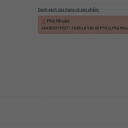
Danh sách cửa hàng có sản phẩm:
Phú Nhuận
+84363315527 - 184B Lê Văn Sỹ P10 Q.Phú Nh