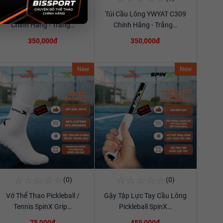
Túi Cầu Lông YWYAT C309
Túi Cầu Lông YWYAT C309
Xem chi tiết
Xem chi tiết
Chính Hãng - Trắng…
Chính Hãng - Trắng…
350,000đ
350,000đ
New
New
☆
☆
☆
☆
☆
☆
☆
☆
☆
☆
(0)
(0)
Mua Ngay
Mua Ngay
Vớ Thể Thao Pickleball /
Gậy Tập Lực Tay Cầu Lông
Xem chi tiết
Xem chi tiết
Tennis SpinX Grip…
Pickleball SpinX…
75,000đ
450,000đ