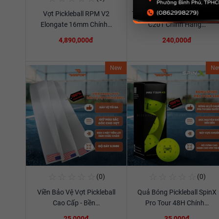
Vợt Pickleball RPM V2
Túi Thể Thao Cầu Lông Ywya
Xem chi tiết
Xem chi tiết
Elongate 16mm Chính…
C201 Chính Hãng…
4,890,000đ
240,000đ
New
Ne
☆
☆
☆
☆
☆
☆
☆
☆
☆
☆
(0)
(0)
Mua Ngay
Mua Ngay
Viền Bảo Vệ Vợt Pickleball
Quả Bóng Pickleball SpinX
Xem chi tiết
Xem chi tiết
Cao Cấp - Bền…
Pro Tour 48H Chính…
25,000đ
35,000đ