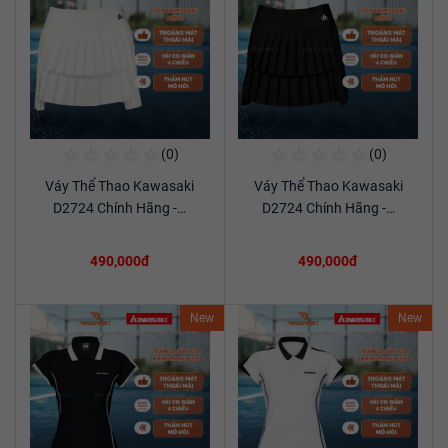
☆
☆
☆
☆
☆
☆
☆
☆
☆
☆
(0)
(0)
Mua Ngay
Mua Ngay
Váy Thể Thao Kawasaki
Váy Thể Thao Kawasaki
Xem chi tiết
Xem chi tiết
D2724 Chính Hãng -…
D2724 Chính Hãng -…
490,000đ
490,000đ
New
New