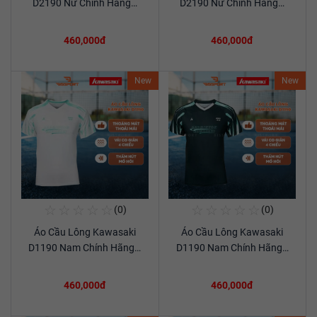
D2190 Nữ Chính Hãng…
D2190 Nữ Chính Hãng…
460,000đ
460,000đ
New
New
☆
☆
☆
☆
☆
☆
☆
☆
☆
☆
(0)
(0)
Mua Ngay
Mua Ngay
Áo Cầu Lông Kawasaki
Áo Cầu Lông Kawasaki
Xem chi tiết
Xem chi tiết
D1190 Nam Chính Hãng…
D1190 Nam Chính Hãng…
460,000đ
460,000đ