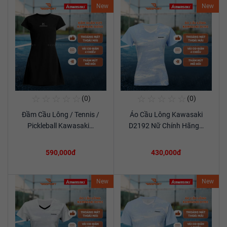
New
New
☆
☆
☆
☆
☆
☆
☆
☆
☆
☆
(0)
(0)
Mua Ngay
Mua Ngay
Đầm Cầu Lông / Tennis /
Áo Cầu Lông Kawasaki
Xem chi tiết
Xem chi tiết
Pickleball Kawasaki…
D2192 Nữ Chính Hãng…
590,000đ
430,000đ
New
New