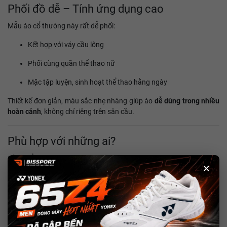
Phối đồ dễ – Tính ứng dụng cao
Mẫu áo cổ thường này rất dễ phối:
Kết hợp với váy cầu lông
Phối cùng quần thể thao nữ
Mặc tập luyện, sinh hoạt thể thao hằng ngày
Thiết kế đơn giản, màu sắc nhẹ nhàng giúp áo
dễ dùng trong nhiều
hoàn cảnh
, không chỉ riêng trên sân cầu.
Phù hợp với những ai?
Sản phẩm phù hợp cho:
×
Nữ chơi cầu lông phong trào
Người chơi pickleball, tennis
Học sinh, sinh viên