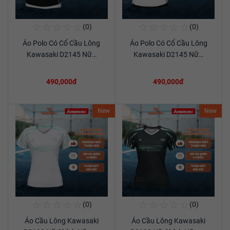
☆
☆
☆
☆
☆
☆
☆
☆
☆
☆
(0)
(0)
Mua Ngay
Mua Ngay
Áo Polo Có Cổ Cầu Lông
Áo Polo Có Cổ Cầu Lông
Xem chi tiết
Xem chi tiết
Kawasaki D2145 Nữ…
Kawasaki D2145 Nữ…
490,000đ
490,000đ
New
New
☆
☆
☆
☆
☆
☆
☆
☆
☆
☆
(0)
(0)
Mua Ngay
Mua Ngay
Áo Cầu Lông Kawasaki
Áo Cầu Lông Kawasaki
Xem chi tiết
Xem chi tiết