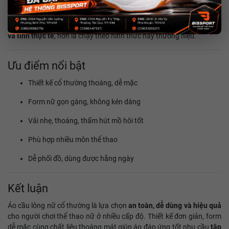
Người cần áo thể thao
dễ mặc – thoáng – giá hợp lý
Đặc biệt phù hợp với những người
ưu tiên cảm giác mặc thoải mái
và tính thực tế
, hơn là chạy theo hình thức hay thương hiệu.
Ưu điểm nổi bật
Thiết kế cổ thường thoáng, dễ mặc
Form nữ gọn gàng, không kén dáng
Vải nhẹ, thoáng, thấm hút mồ hôi tốt
Phù hợp nhiều môn thể thao
Dễ phối đồ, dùng được hằng ngày
Kết luận
Áo cầu lông nữ cổ thường là lựa chọn
an toàn, dễ dùng và hiệu quả
cho người chơi thể thao nữ ở nhiều cấp độ. Thiết kế đơn giản, form
dễ mặc cùng chất liệu thoáng mát giúp áo đáp ứng tốt nhu cầu
tập