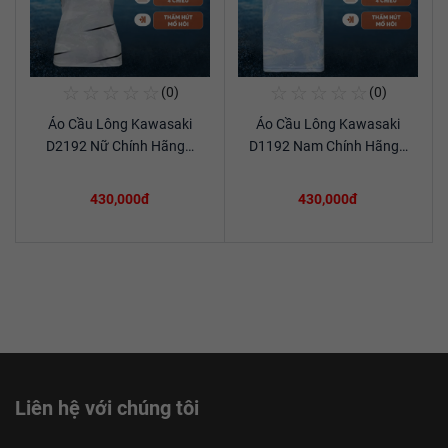
☆
☆
☆
☆
☆
☆
☆
☆
☆
☆
(0)
(0)
Mua Ngay
Mua Ngay
Áo Cầu Lông Kawasaki
Áo Cầu Lông Kawasaki
Xem chi tiết
Xem chi tiết
D2192 Nữ Chính Hãng…
D1192 Nam Chính Hãng…
430,000đ
430,000đ
Liên hệ với chúng tôi