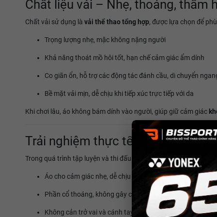
Chất liệu vải – Nhẹ, thoáng, thấm 
Chất vải sử dụng là
vải thể thao tổng hợp
, được lựa chọn để phù
Trọng lượng nhẹ, mặc không nặng người
Khả năng thoát mồ hôi tốt, hạn chế cảm giác ẩm dính
Co giãn ổn, hỗ trợ các động tác đánh cầu, di chuyển ngan
Bề mặt vải mịn, dễ chịu khi tiếp xúc trực tiếp với da
Khi chơi lâu, áo không bám dính vào người, giúp giữ cảm giác
kh
Trải nghiệm thực tế trên sân
Trong quá trình tập luyện và thi đấu:
Áo cho cảm giác nhẹ, dễ chịu khi ra mồ hôi
Phần cổ thoáng, không gây cấn hay khó chịu
Không cản trở vai và cánh tay khi đánh cầu cao hoặc phò