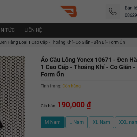
Bán l
08629
IN TỨC
LIÊN HỆ
en Hàng Loại 1 Cao Cấp - Thoáng Khí - Co Giãn - Bền Bỉ - Form Ổn
Áo Cầu Lông Yonex 10671 - Đen Hà
1 Cao Cấp - Thoáng Khí - Co Giãn - 
Form Ổn
Tình trạng:
Còn hàng
190,000 ₫
Giá bán:
M Nam
L Nam
XL Nam
XXL na