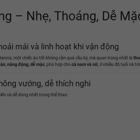
g – Nhẹ, Thoáng, Dễ Mặ
hoải mái và linh hoạt khi vận động
 tennis, một chiếc áo tốt không cần quá cầu kỳ, mà quan trọng nhất là
tho
iản, năng động, dễ mặc
, phù hợp cho
cả nam và nữ
, ở nhiều độ tuổi và t
hông vướng, dễ thích nghi
iến và dễ dùng nhất trong thể thao: