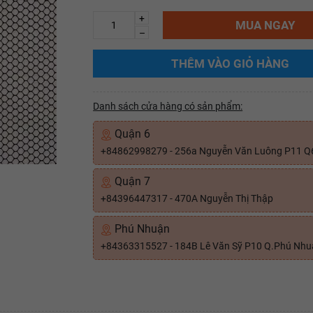
+
MUA NGAY
–
THÊM VÀO GIỎ HÀNG
Danh sách cửa hàng có sản phẩm:
Quận 6
+84862998279 - 256a Nguyễn Văn Luông P11 Q
Quận 7
+84396447317 - 470A Nguyễn Thị Thập
Phú Nhuận
+84363315527 - 184B Lê Văn Sỹ P10 Q.Phú Nh