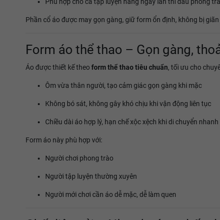
Phù hợp cho cả tập luyện hằng ngày lẫn thi đấu phong tr
Phần cổ áo được may gọn gàng, giữ form ổn định, không bị giãn
Form áo thể thao – Gọn gàng, tho
Áo được thiết kế theo
form thể thao tiêu chuẩn
, tối ưu cho chuy
Ôm vừa thân người, tạo cảm giác gọn gàng khi mặc
Không bó sát, không gây khó chịu khi vận động liên tục
Chiều dài áo hợp lý, hạn chế xộc xệch khi di chuyển nhanh
Form áo này phù hợp với:
Người chơi phong trào
Người tập luyện thường xuyên
Người mới chơi cần áo dễ mặc, dễ làm quen