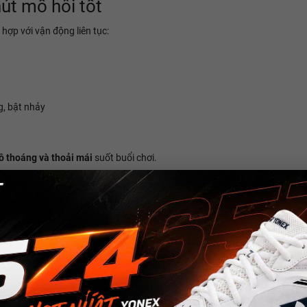
hút mồ hôi tốt
 hợp với vận động liên tục:
g, bật nhảy
ô thoáng và thoải mái
suốt buổi chơi.
ng thủ