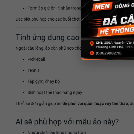
Form áo giữ ổn, ít nhăn trong quá trình vận động
Đặc biệt phù hợp cho các buổi chơi kéo dài
1–2 tiếng hoặc hơn
,
Tính ứng dụng cao – Không chỉ dà
Ngoài cầu lông, áo còn phù hợp cho:
Pickleball
Tennis
Tập gym, chạy bộ
Sinh hoạt thể thao hằng ngày
Thiết kế đơn giản giúp áo
dễ phối với quần hoặc váy thể thao
, d
Ai sẽ phù hợp với mẫu áo này?
Người chơi cầu lông phong trào