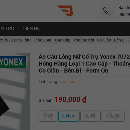
Bán l
08629
IN TỨC
LIÊN HỆ
 7072 Đen Hồng Hàng Loại 1 Cao Cấp - Thoáng Khí - Co Giãn - Bền Bỉ -
Áo Cầu Lông Nữ Cổ Trụ Yonex 7072
Hồng Hàng Loại 1 Cao Cấp - Thoáng
Co Giãn - Bền Bỉ - Form Ổn
Tình trạng:
Còn hàng
190,000 ₫
Giá bán:
M Nữ
L Nam
XL Nữ
XXL Nữ