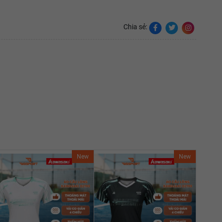
Chia sẻ:
New
New