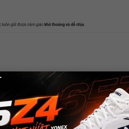
ặc luôn giữ được cảm giác
khô thoáng và dễ chịu
.
ao
 nhất là trong điều kiện thời tiết nóng.
nh cho cầu lông