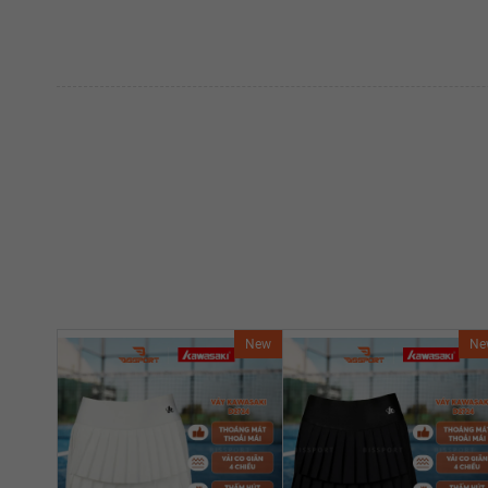
New
Ne