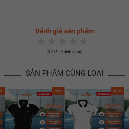
Đánh giá sản phẩm
(
0.0
/5 -
0
bình chọn)
SẢN PHẨM CÙNG LOẠI
w
New
New