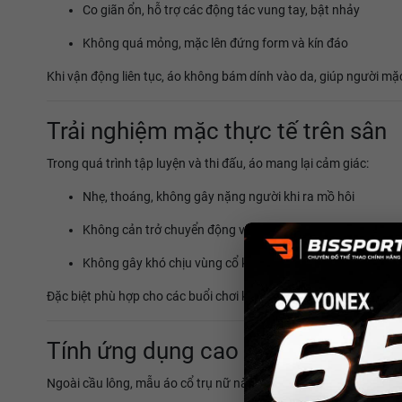
Co giãn ổn, hỗ trợ các động tác vung tay, bật nhảy
Không quá mỏng, mặc lên đứng form và kín đáo
Khi vận động liên tục, áo không bám dính vào da, giúp người m
Trải nghiệm mặc thực tế trên sân
Trong quá trình tập luyện và thi đấu, áo mang lại cảm giác:
Nhẹ, thoáng, không gây nặng người khi ra mồ hôi
Không cản trở chuyển động vai và cánh tay
Không gây khó chịu vùng cổ khi cúi người hay đánh cầu c
Đặc biệt phù hợp cho các buổi chơi kéo dài
1–2 tiếng hoặc hơn
,
Tính ứng dụng cao – Không chỉ dà
Ngoài cầu lông, mẫu áo cổ trụ nữ này còn phù hợp với: