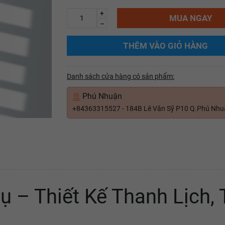
+
MUA NGAY
–
THÊM VÀO GIỎ HÀNG
Danh sách cửa hàng có sản phẩm:
Phú Nhuận
+84363315527 - 184B Lê Văn Sỹ P10 Q.Phú Nh
ụ – Thiết Kế Thanh Lịch,