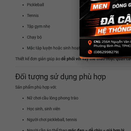
Pickleball
Tennis
Tập gym nhẹ
Chạy bộ
Mặc tập luyện hoặc sinh hoạt thể thao hằng ngày
Thiết kế đơn giản giúp áo
dễ phối với váy thể thao hoặc quần cầ
Đối tượng sử dụng phù hợp
Sản phẩm phù hợp với:
Nữ chơi cầu lông phong trào
Học sinh, sinh viên
Người chơi pickleball, tennis
Người cần áo thể thao
mặc đẹp – dễ chịu – giá hợp lý