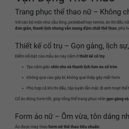
Trang phục thể thao nữ – Không ch
Với các bộ môn như cầu lông, pickleball hay tennis, áo thi đấu n
đơn giản, thanh lịch nhưng vẫn mang đậm chất thể thao
, phù h
Thiết kế cổ trụ – Gọn gàng, lịch s
Điểm nổi bật của mẫu áo này nằm ở
thiết kế cổ trụ
:
Tạo cảm giác
chỉn chu và thanh lịch hơn áo cổ tròn
Không quá cao gây bí, không quá thấp gây mất form
Phù hợp cả khi thi đấu, tập luyện lẫn mặc đi sinh hoạt thể
Cổ áo đứng form tốt, giúp tổng thể trang phục nhìn
gọn gàng và
Form áo nữ – Ôm vừa, tôn dáng n
Áo được may theo
form nữ thể thao tiêu chuẩn
: