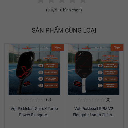
(
0.0
/5 -
0
bình chọn)
SẢN PHẨM CÙNG LOẠI
New
New
☆
☆
☆
☆
☆
☆
☆
☆
☆
☆
(0)
(0)
Mua Ngay
Mua Ngay
Vợt Pickleball SpiroX Turbo
Vợt Pickleball RPM V2
Xem chi tiết
Xem chi tiết
Power Elongate…
Elongate 16mm Chính…