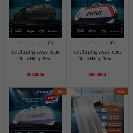
☆
☆
☆
☆
☆
☆
☆
☆
☆
☆
(0)
(0)
Mua Ngay
Mua Ngay
Túi Cầu Lông YWYAT 300D
Túi Cầu Lông YWYAT C309
Xem chi tiết
Xem chi tiết
Chính Hãng - Đen…
Chính Hãng - Trắng…
350,000đ
350,000đ
New
New