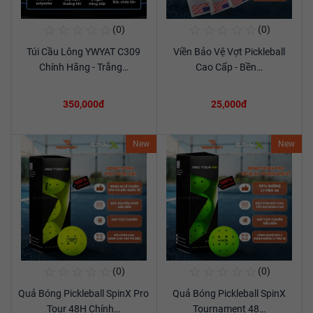
☆
☆
☆
☆
☆
☆
☆
☆
☆
☆
(0)
(0)
Mua Ngay
Mua Ngay
Túi Cầu Lông YWYAT C309
Viền Bảo Vệ Vợt Pickleball
Xem chi tiết
Xem chi tiết
Chính Hãng - Trắng…
Cao Cấp - Bền…
350,000đ
25,000đ
New
New
☆
☆
☆
☆
☆
☆
☆
☆
☆
☆
(0)
(0)
Mua Ngay
Mua Ngay
Quả Bóng Pickleball SpinX Pro
Quả Bóng Pickleball SpinX
Xem chi tiết
Xem chi tiết
Tour 48H Chính…
Tournament 48…