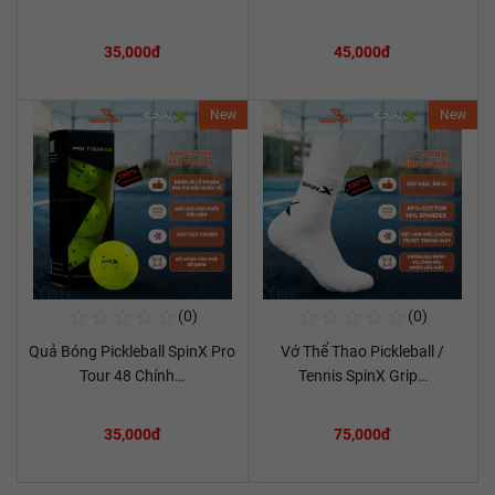
35,000đ
45,000đ
New
New
☆
☆
☆
☆
☆
☆
☆
☆
☆
☆
(0)
(0)
Mua Ngay
Mua Ngay
Quả Bóng Pickleball SpinX Pro
Vớ Thể Thao Pickleball /
Xem chi tiết
Xem chi tiết
Tour 48 Chính…
Tennis SpinX Grip…
35,000đ
75,000đ