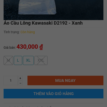
Áo Cầu Lông Kawasaki D2192 - Xanh
Tình trạng:
Còn hàng
430,000 ₫
Giá bán:
M
L
XL
XXL
+
MUA NGAY
–
THÊM VÀO GIỎ HÀNG