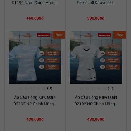
D1190 Nam Chính Hãng…
Pickleball Kawasaki…
460,000đ
590,000đ
New
New
☆
☆
☆
☆
☆
☆
☆
☆
☆
☆
(0)
(0)
Mua Ngay
Mua Ngay
Áo Cầu Lông Kawasaki
Áo Cầu Lông Kawasaki
Xem chi tiết
Xem chi tiết
D2192 Nữ Chính Hãng…
D2192 Nữ Chính Hãng…
430,000đ
430,000đ