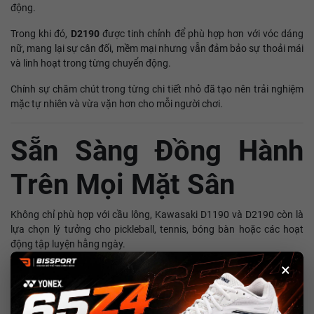
động.
Trong khi đó,
D2190
được tinh chỉnh để phù hợp hơn với vóc dáng
nữ, mang lại sự cân đối, mềm mại nhưng vẫn đảm bảo sự thoải mái
và linh hoạt trong từng chuyển động.
Chính sự chăm chút trong từng chi tiết nhỏ đã tạo nên trải nghiệm
mặc tự nhiên và vừa vặn hơn cho mỗi người chơi.
Sẵn Sàng Đồng Hành
Trên Mọi Mặt Sân
Không chỉ phù hợp với cầu lông, Kawasaki D1190 và D2190 còn là
lựa chọn lý tưởng cho pickleball, tennis, bóng bàn hoặc các hoạt
động tập luyện hằng ngày.
×
Thiết kế hiện đại cùng khả năng phối đồ linh hoạt giúp chiếc áo dễ
dàng thích nghi với nhiều hoàn cảnh sử dụng khác nhau, từ sân tập,
nhà thi đấu đến những buổi gặp gỡ hay dạo phố sau giờ chơi.