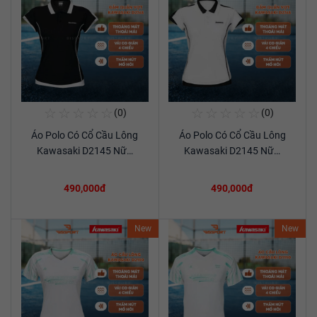
☆
☆
☆
☆
☆
☆
☆
☆
☆
☆
(0)
(0)
Mua Ngay
Mua Ngay
Áo Polo Có Cổ Cầu Lông
Áo Polo Có Cổ Cầu Lông
Xem chi tiết
Xem chi tiết
Kawasaki D2145 Nữ…
Kawasaki D2145 Nữ…
490,000đ
490,000đ
New
New