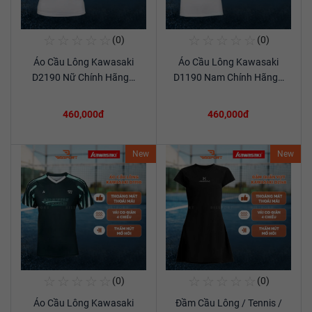
☆
☆
☆
☆
☆
☆
☆
☆
☆
☆
(0)
(0)
Mua Ngay
Mua Ngay
Áo Cầu Lông Kawasaki
Áo Cầu Lông Kawasaki
Xem chi tiết
Xem chi tiết
D2190 Nữ Chính Hãng…
D1190 Nam Chính Hãng…
460,000đ
460,000đ
New
New
☆
☆
☆
☆
☆
☆
☆
☆
☆
☆
(0)
(0)
Mua Ngay
Mua Ngay
Áo Cầu Lông Kawasaki
Đầm Cầu Lông / Tennis /
Xem chi tiết
Xem chi tiết