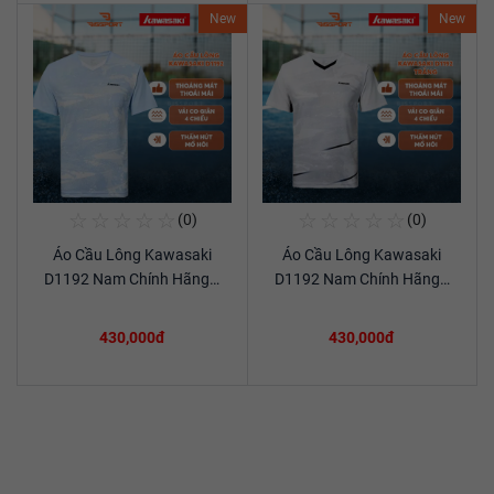
New
New
☆
☆
☆
☆
☆
☆
☆
☆
☆
☆
(0)
(0)
Mua Ngay
Mua Ngay
Áo Cầu Lông Kawasaki
Áo Cầu Lông Kawasaki
Xem chi tiết
Xem chi tiết
D1192 Nam Chính Hãng…
D1192 Nam Chính Hãng…
430,000đ
430,000đ