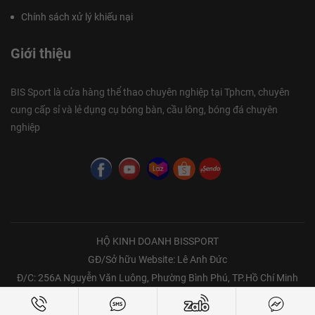
Chính sách xử lý khiếu nại
Giới thiệu
BIS Sport là cửa hàng thể thao chuyên nghiệp tại Tphcm, chuyên
cung cấp sỉ và lẻ dụng cụ bóng bàn, cầu lông, bóng đá chuyên
nghiệp
HỘ KINH DOANH BISSPORT
GĐ/Sở hữu Website: Lê Anh Đức
Đ/C: 256A Nguyễn Văn Luông, Phường Bình Phú, TP.Hồ Chí Minh