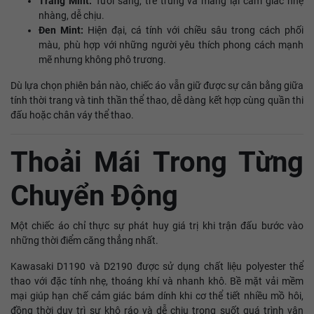
Trắng Mint:
Tươi sáng, trẻ trung và mang lại cảm giác nhẹ
nhàng, dễ chịu.
Đen Mint:
Hiện đại, cá tính với chiều sâu trong cách phối
màu, phù hợp với những người yêu thích phong cách mạnh
mẽ nhưng không phô trương.
Dù lựa chọn phiên bản nào, chiếc áo vẫn giữ được sự cân bằng giữa
tính thời trang và tinh thần thể thao, dễ dàng kết hợp cùng quần thi
đấu hoặc chân váy thể thao.
Thoải Mái Trong Từng
Chuyển Động
Một chiếc áo chỉ thực sự phát huy giá trị khi trận đấu bước vào
những thời điểm căng thẳng nhất.
Kawasaki D1190 và D2190 được sử dụng chất liệu polyester thể
thao với đặc tính nhẹ, thoáng khí và nhanh khô. Bề mặt vải mềm
mại giúp hạn chế cảm giác bám dính khi cơ thể tiết nhiều mồ hôi,
đồng thời duy trì sự khô ráo và dễ chịu trong suốt quá trình vận