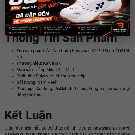
Đây là mẫu áo dành cho những ai yêu thích phong cách thể thao
gọn gàng, năng động nhưng vẫn giữ được sự chỉn chu trong từng
chi tiết.
Thông Tin Sản Phẩm
Tên sản phẩm:
Áo Cầu Lông Kawasaki D1190 Nam / D2190
Nữ
Thương hiệu:
Kawasaki
Màu sắc:
Trắng Mint | Đen Mint
Chất liệu:
Polyester thể thao cao cấp
Đối tượng:
Nam – Nữ
Phù hợp:
Cầu lông, Pickleball, Tennis, Bóng bàn và các hoạt
động thể thao.
Kết Luận
Giữa rất nhiều mẫu áo thể thao trên thị trường,
Kawasaki D1190
và
Kawasaki D2190
không lựa chọn cách gây ấn tượng bằng những