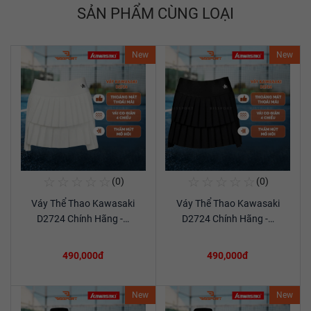
SẢN PHẨM CÙNG LOẠI
New
New
☆
☆
☆
☆
☆
☆
☆
☆
☆
☆
(0)
(0)
Mua Ngay
Mua Ngay
Váy Thể Thao Kawasaki
Váy Thể Thao Kawasaki
Xem chi tiết
Xem chi tiết
D2724 Chính Hãng -…
D2724 Chính Hãng -…
490,000đ
490,000đ
New
New