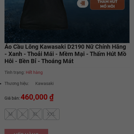
Áo Cầu Lông Kawasaki D2190 Nữ Chính Hãng
- Xanh - Thoải Mái - Mềm Mại - Thấm Hút Mồ
Hôi - Bền Bỉ - Thoáng Mát
Tình trạng:
Hết hàng
Thương hiệu:
Kawasaki
460,000 ₫
Giá bán:
M
L
XL
XXL