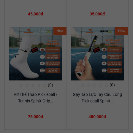
45,000đ
35,000đ
New
New
☆
☆
☆
☆
☆
☆
☆
☆
☆
☆
(0)
(0)
Mua Ngay
Mua Ngay
Vớ Thể Thao Pickleball /
Gậy Tập Lực Tay Cầu Lông
Xem chi tiết
Xem chi tiết
Tennis SpinX Grip…
Pickleball SpinX…
75,000đ
450,000đ