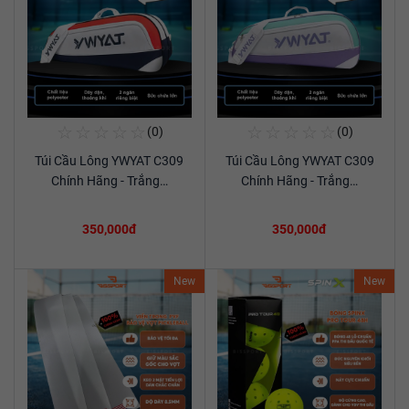
☆
☆
☆
☆
☆
☆
☆
☆
☆
☆
(0)
(0)
Mua Ngay
Mua Ngay
Túi Cầu Lông YWYAT C309
Túi Cầu Lông YWYAT C309
Xem chi tiết
Xem chi tiết
Chính Hãng - Trắng…
Chính Hãng - Trắng…
350,000đ
350,000đ
New
New