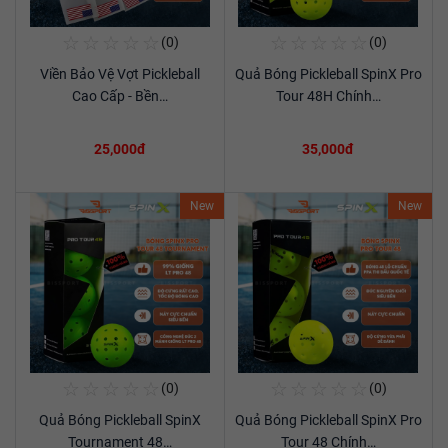
☆
☆
☆
☆
☆
☆
☆
☆
☆
☆
(0)
(0)
Mua Ngay
Mua Ngay
Viền Bảo Vệ Vợt Pickleball
Quả Bóng Pickleball SpinX Pro
Xem chi tiết
Xem chi tiết
Cao Cấp - Bền…
Tour 48H Chính…
25,000đ
35,000đ
New
New
☆
☆
☆
☆
☆
☆
☆
☆
☆
☆
(0)
(0)
Mua Ngay
Mua Ngay
Quả Bóng Pickleball SpinX
Quả Bóng Pickleball SpinX Pro
Xem chi tiết
Xem chi tiết
Tournament 48…
Tour 48 Chính…