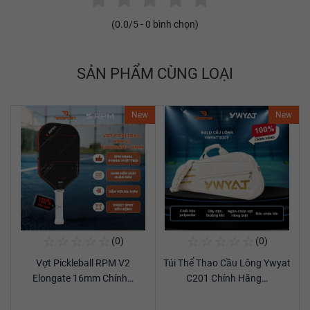
(
0.0
/5 -
0
bình chọn)
SẢN PHẨM CÙNG LOẠI
New
New
☆
☆
☆
☆
☆
☆
☆
☆
☆
☆
(0)
(0)
Mua Ngay
Mua Ngay
Vợt Pickleball RPM V2
Túi Thể Thao Cầu Lông Ywyat
Xem chi tiết
Xem chi tiết
Elongate 16mm Chính…
C201 Chính Hãng…