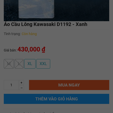
Áo Cầu Lông Kawasaki D1192 - Xanh
Tình trạng:
Còn hàng
430,000 ₫
Giá bán:
M
L
XL
XXL
+
MUA NGAY
–
THÊM VÀO GIỎ HÀNG