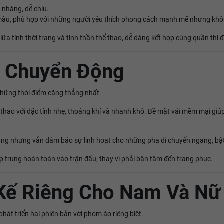
 nhàng, dễ chịu.
ối màu, phù hợp với những người yêu thích phong cách mạnh mẽ nhưng kh
ữa tính thời trang và tinh thần thể thao, dễ dàng kết hợp cùng quần thi 
g Chuyển Động
 những thời điểm căng thẳng nhất.
hao với đặc tính nhẹ, thoáng khí và nhanh khô. Bề mặt vải mềm mại giúp 
áng nhưng vẫn đảm bảo sự linh hoạt cho những pha di chuyển ngang, bật 
p trung hoàn toàn vào trận đấu, thay vì phải bận tâm đến trang phục.
Kế Riêng Cho Nam Và Nữ
hát triển hai phiên bản với phom áo riêng biệt.