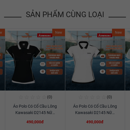
SẢN PHẨM CÙNG LOẠI
w
New
New
☆
☆
☆
☆
☆
☆
☆
☆
☆
☆
(0)
(0)
Mua Ngay
Mua Ngay
Áo Polo Có Cổ Cầu Lông
Áo Polo Có Cổ Cầu Lông
Xem chi tiết
Xem chi tiết
Kawasaki D2145 Nữ…
Kawasaki D2145 Nữ…
490,000đ
490,000đ