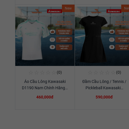
New
Ne
☆
☆
☆
☆
☆
☆
☆
☆
☆
☆
(0)
(0)
Mua Ngay
Mua Ngay
Áo Cầu Lông Kawasaki
Đầm Cầu Lông / Tennis /
Xem chi tiết
Xem chi tiết
D1190 Nam Chính Hãng…
Pickleball Kawasaki…
460,000đ
590,000đ