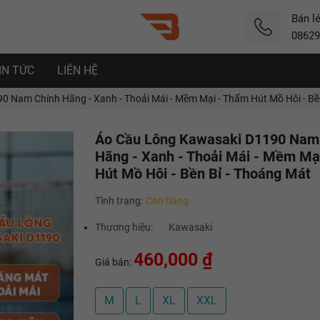
Bán l
08629
IN TỨC
LIÊN HỆ
 Nam Chính Hãng - Xanh - Thoải Mái - Mềm Mại - Thấm Hút Mồ Hôi - Bề
Áo Cầu Lông Kawasaki D1190 Nam
Hãng - Xanh - Thoải Mái - Mềm Mạ
Hút Mồ Hôi - Bền Bỉ - Thoáng Mát
Tình trạng:
Còn hàng
Thương hiệu:
Kawasaki
460,000 ₫
Giá bán:
M
L
XL
XXL