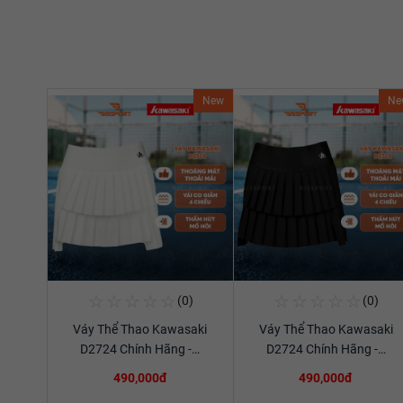
New
Ne
☆
☆
☆
☆
☆
☆
☆
☆
☆
☆
(0)
(0)
Mua Ngay
Mua Ngay
Váy Thể Thao Kawasaki
Váy Thể Thao Kawasaki
Xem chi tiết
Xem chi tiết
D2724 Chính Hãng -…
D2724 Chính Hãng -…
490,000đ
490,000đ