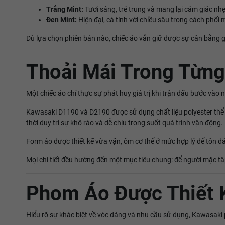
Trắng Mint:
Tươi sáng, trẻ trung và mang lại cảm giác nhẹ
Đen Mint:
Hiện đại, cá tính với chiều sâu trong cách ph
Dù lựa chọn phiên bản nào, chiếc áo vẫn giữ được sự cân bằng gi
Thoải Mái Trong Từn
Một chiếc áo chỉ thực sự phát huy giá trị khi trận đấu bước vào
Kawasaki D1190 và D2190 được sử dụng chất liệu polyester thể t
thời duy trì sự khô ráo và dễ chịu trong suốt quá trình vận động.
Form áo được thiết kế vừa vặn, ôm cơ thể ở mức hợp lý để tôn d
Mọi chi tiết đều hướng đến một mục tiêu chung: để người mặc tậ
Phom Áo Được Thiết 
Hiểu rõ sự khác biệt về vóc dáng và nhu cầu sử dụng, Kawasaki p