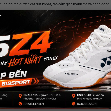
g cùng những đường cắt dứt khoát, tạo cảm giác mạnh mẽ và năng động.
g nữ, mang lại sự cân đối, mềm mại nhưng vẫn đảm bảo sự thoải mái và 
iệm mặc tự nhiên và vừa vặn hơn cho mỗi người chơi.
Trên Mọi Mặt Sân
 lựa chọn lý tưởng cho pickleball, tennis, bóng bàn hoặc các hoạt động 
 dễ dàng thích nghi với nhiều hoàn cảnh sử dụng khác nhau, từ sân tập, n
 gọn gàng, năng động nhưng vẫn giữ được sự chỉn chu trong từng chi tiế
90 Nữ