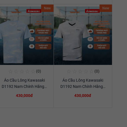
New
New
☆
☆
☆
☆
☆
☆
☆
☆
☆
☆
(0)
(0)
Mua Ngay
Mua Ngay
Áo Cầu Lông Kawasaki
Áo Cầu Lông Kawasaki
Xem chi tiết
Xem chi tiết
D1192 Nam Chính Hãng…
D1192 Nam Chính Hãng…
430,000đ
430,000đ