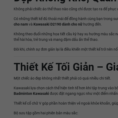
Không phải chiếc áo thể thao nào cũng chỉ được tạo ra để phục 
Có những thiết kế đủ thoải mái để đồng hành cùng bạn trong suốt
cho nam
và
Kawasaki D2190 dành cho nữ
hướng đến.
Không theo đuổi những họa tiết cầu kỳ hay xu hướng màu sắc ng
thể hài hòa, trẻ trung và mang đậm dấu ấn thể thao.
Đôi khi, chính sự đơn giản lại là điều khiến một thiết kế trở nên nổ
Thiết Kế Tối Giản – Gi
Một chiếc áo đẹp không nhất thiết phải có quá nhiều chi tiết.
Kawasaki lựa chọn cách thể hiện tinh tế hơn khi tập trung và
Badminton Kawasaki
được đặt ngang ngực như một điểm nhấn 
Thiết kế cổ chữ V góp phần hoàn thiện vẻ ngoài khỏe khoắn, giú
Bộ sưu tập gồm hai phiên bản màu sắc: