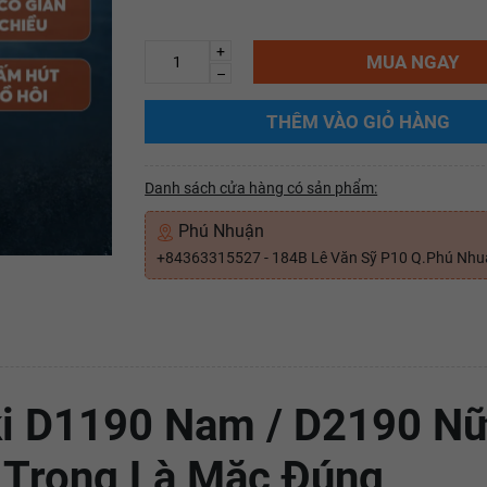
+
MUA NGAY
–
THÊM VÀO GIỎ HÀNG
Danh sách cửa hàng có sản phẩm:
Phú Nhuận
+84363315527 - 184B Lê Văn Sỹ P10 Q.Phú Nh
i D1190 Nam / D2190 Nữ
 Trọng Là Mặc Đúng