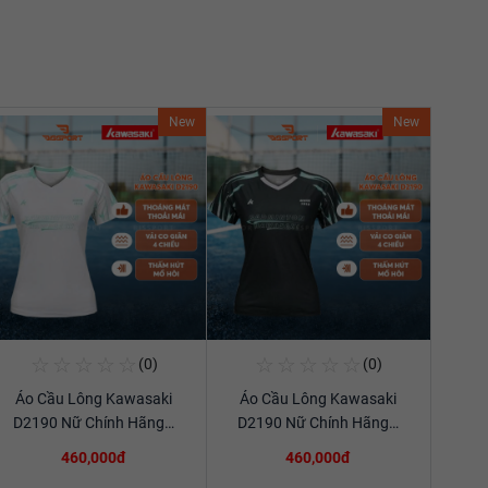
New
New
☆
☆
☆
☆
☆
☆
☆
☆
☆
☆
(0)
(0)
Mua Ngay
Mua Ngay
Áo Cầu Lông Kawasaki
Áo Cầu Lông Kawasaki
Xem chi tiết
Xem chi tiết
D2190 Nữ Chính Hãng…
D2190 Nữ Chính Hãng…
460,000đ
460,000đ