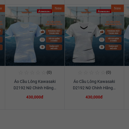
w
New
New
☆
☆
☆
☆
☆
☆
☆
☆
☆
☆
(0)
(0)
Mua Ngay
Mua Ngay
Áo Cầu Lông Kawasaki
Áo Cầu Lông Kawasaki
Xem chi tiết
Xem chi tiết
D2192 Nữ Chính Hãng…
D2192 Nữ Chính Hãng…
430,000đ
430,000đ