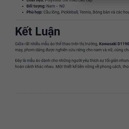
Chất liệu:
Polyester thể thao cao cấp
Đối tượng:
Nam – Nữ
Phù hợp:
Cầu lông, Pickleball, Tennis, Bóng bàn và các ho
Kết Luận
Giữa rất nhiều mẫu áo thể thao trên thị trường,
Kawasaki D119
may, phom dáng được nghiên cứu riêng cho nam và nữ, cùng chất
Đây là mẫu áo dành cho những người yêu thích sự tối giản nhưng
hoàn cảnh khác nhau. Một thiết kế bền vững về phong cách, thoả