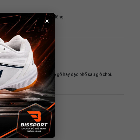
linh hoạt trong từng chuyển động.
×
tập luyện hằng ngày.
hà thi đấu đến những buổi gặp gỡ hay dạo phố sau giờ chơi.
t.