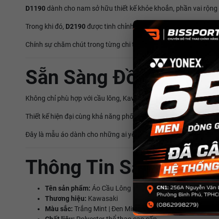
D1190
dành cho nam sở hữu thiết kế khỏe khoắn, phần vai rộn
Trong khi đó,
D2190
được tinh chỉnh để phù hợp hơn với vóc dán
Chính sự chăm chút trong từng chi tiết nhỏ đã tạo nên trải ngh
Sẵn Sàng Đồng Hành 
Không chỉ phù hợp với cầu lông, Kawasaki D1190 và D2190 còn là
Thiết kế hiện đại cùng khả năng phối đồ linh hoạt giúp chiếc áo
Đây là mẫu áo dành cho những ai yêu thích phong cách thể thao
Thông Tin Sản Phẩm
Tên sản phẩm:
Áo Cầu Lông Kawasaki D1190 Nam / D21
Thương hiệu:
Kawasaki
Màu sắc:
Trắng Mint | Đen Mint