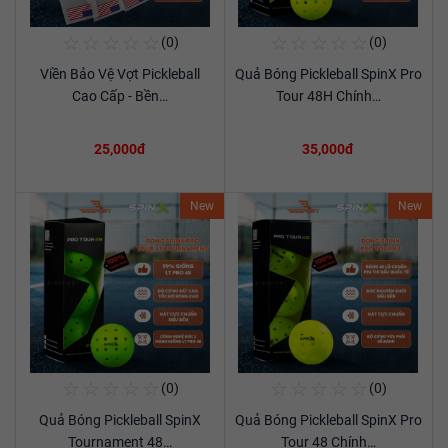
☆
☆
☆
☆
☆
☆
☆
☆
☆
☆
(0)
(0)
Mua Ngay
Mua Ngay
Viền Bảo Vệ Vợt Pickleball
Quả Bóng Pickleball SpinX Pro
Xem chi tiết
Xem chi tiết
Cao Cấp - Bền…
Tour 48H Chính…
25,000đ
35,000đ
New
New
☆
☆
☆
☆
☆
☆
☆
☆
☆
☆
(0)
(0)
Mua Ngay
Mua Ngay
Quả Bóng Pickleball SpinX
Quả Bóng Pickleball SpinX Pro
Xem chi tiết
Xem chi tiết
Tournament 48…
Tour 48 Chính…