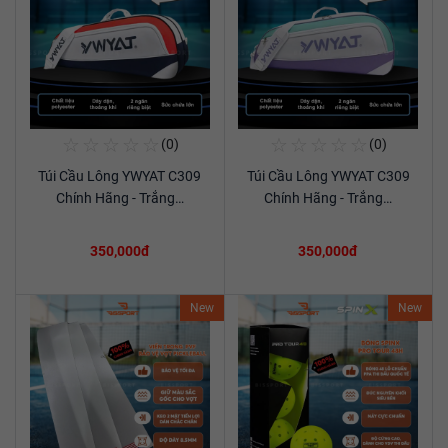
☆
☆
☆
☆
☆
☆
☆
☆
☆
☆
(0)
(0)
Mua Ngay
Mua Ngay
Túi Cầu Lông YWYAT C309
Túi Cầu Lông YWYAT C309
Xem chi tiết
Xem chi tiết
Chính Hãng - Trắng…
Chính Hãng - Trắng…
350,000đ
350,000đ
New
New