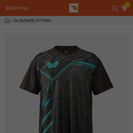
0
Danh mục
/
Áo Butterfly 073 Đen