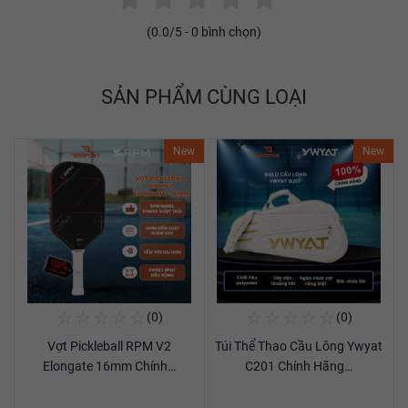
(
0.0
/5 -
0
bình chọn)
SẢN PHẨM CÙNG LOẠI
New
New
☆
☆
☆
☆
☆
☆
☆
☆
☆
☆
(0)
(0)
Mua Ngay
Mua Ngay
Vợt Pickleball RPM V2
Túi Thể Thao Cầu Lông Ywyat
Xem chi tiết
Xem chi tiết
Elongate 16mm Chính…
C201 Chính Hãng…