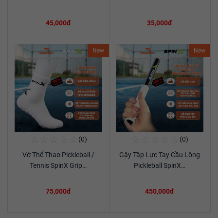
45,000đ
35,000đ
New
New
☆
☆
☆
☆
☆
☆
☆
☆
☆
☆
(0)
(0)
Mua Ngay
Mua Ngay
Vớ Thể Thao Pickleball /
Gậy Tập Lực Tay Cầu Lông
Xem chi tiết
Xem chi tiết
Tennis SpinX Grip…
Pickleball SpinX…
75,000đ
450,000đ