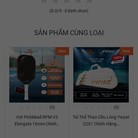
(
0.0
/5 -
0
bình chọn)
SẢN PHẨM CÙNG LOẠI
New
New
☆
☆
☆
☆
☆
☆
☆
☆
☆
☆
(0)
(0)
Mua Ngay
Mua Ngay
Vợt Pickleball RPM V2
Túi Thể Thao Cầu Lông Ywyat
Xem chi tiết
Xem chi tiết
Elongate 16mm Chính…
C201 Chính Hãng…