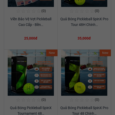
☆
☆
☆
☆
☆
☆
☆
☆
☆
☆
(0)
(0)
Mua Ngay
Mua Ngay
Viền Bảo Vệ Vợt Pickleball
Quả Bóng Pickleball SpinX Pro
Xem chi tiết
Xem chi tiết
Cao Cấp - Bền…
Tour 48H Chính…
25,000đ
35,000đ
New
New
☆
☆
☆
☆
☆
☆
☆
☆
☆
☆
(0)
(0)
Mua Ngay
Mua Ngay
Quả Bóng Pickleball SpinX
Quả Bóng Pickleball SpinX Pro
Xem chi tiết
Xem chi tiết
Tournament 48…
Tour 48 Chính…