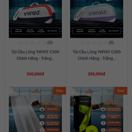
☆
☆
☆
☆
☆
☆
☆
☆
☆
☆
(0)
(0)
Mua Ngay
Mua Ngay
Túi Cầu Lông YWYAT C309
Túi Cầu Lông YWYAT C309
Xem chi tiết
Xem chi tiết
Chính Hãng - Trắng…
Chính Hãng - Trắng…
350,000đ
350,000đ
New
New