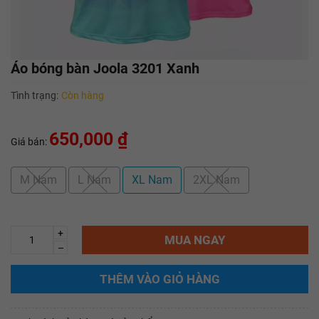
Áo bóng bàn Joola 3201 Xanh
Tình trạng:
Còn hàng
650,000 ₫
Giá bán:
M Nam
L Nam
XL Nam
2XL Nam
+
MUA NGAY
–
THÊM VÀO GIỎ HÀNG