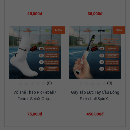
45,000đ
35,000đ
New
New
☆
☆
☆
☆
☆
☆
☆
☆
☆
☆
(0)
(0)
Mua Ngay
Mua Ngay
Vớ Thể Thao Pickleball /
Gậy Tập Lực Tay Cầu Lông
Xem chi tiết
Xem chi tiết
Tennis SpinX Grip…
Pickleball SpinX…
75,000đ
450,000đ