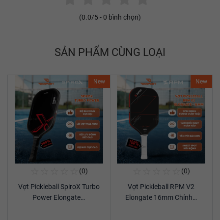
(
0.0
/5 -
0
bình chọn)
SẢN PHẨM CÙNG LOẠI
New
New
☆
☆
☆
☆
☆
☆
☆
☆
☆
☆
(0)
(0)
Mua Ngay
Mua Ngay
Vợt Pickleball SpiroX Turbo
Vợt Pickleball RPM V2
Xem chi tiết
Xem chi tiết
Power Elongate…
Elongate 16mm Chính…