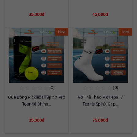
35,000đ
45,000đ
New
New
☆
☆
☆
☆
☆
☆
☆
☆
☆
☆
(0)
(0)
Mua Ngay
Mua Ngay
Quả Bóng Pickleball SpinX Pro
Vớ Thể Thao Pickleball /
Xem chi tiết
Xem chi tiết
Tour 48 Chính…
Tennis SpinX Grip…
35,000đ
75,000đ