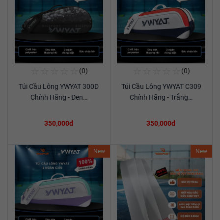
☆
☆
☆
☆
☆
☆
☆
☆
☆
☆
(0)
(0)
Mua Ngay
Mua Ngay
Túi Cầu Lông YWYAT 300D
Túi Cầu Lông YWYAT C309
Xem chi tiết
Xem chi tiết
Chính Hãng - Đen…
Chính Hãng - Trắng…
350,000đ
350,000đ
New
New