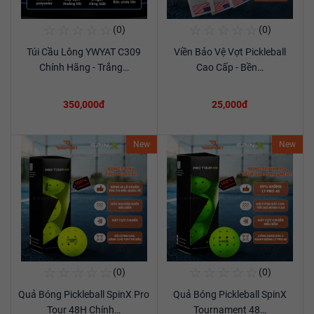
☆
☆
☆
☆
☆
☆
☆
☆
☆
☆
(0)
(0)
Mua Ngay
Mua Ngay
Túi Cầu Lông YWYAT C309
Viền Bảo Vệ Vợt Pickleball
Xem chi tiết
Xem chi tiết
Chính Hãng - Trắng…
Cao Cấp - Bền…
350,000đ
25,000đ
New
New
☆
☆
☆
☆
☆
☆
☆
☆
☆
☆
(0)
(0)
Mua Ngay
Mua Ngay
Quả Bóng Pickleball SpinX Pro
Quả Bóng Pickleball SpinX
Xem chi tiết
Xem chi tiết
Tour 48H Chính…
Tournament 48…