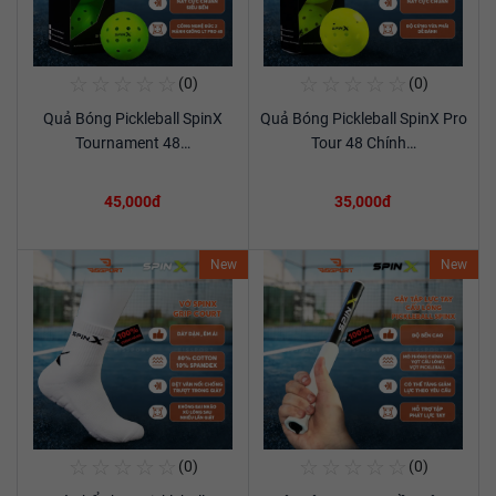
☆
☆
☆
☆
☆
☆
☆
☆
☆
☆
(0)
(0)
Mua Ngay
Mua Ngay
Quả Bóng Pickleball SpinX
Quả Bóng Pickleball SpinX Pro
Xem chi tiết
Xem chi tiết
Tournament 48…
Tour 48 Chính…
45,000đ
35,000đ
New
New
☆
☆
☆
☆
☆
☆
☆
☆
☆
☆
(0)
(0)
Mua Ngay
Mua Ngay