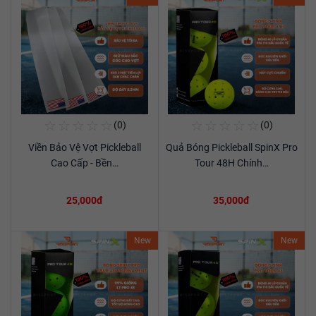
☆
☆
☆
☆
☆
☆
☆
☆
☆
☆
(0)
(0)
Mua Ngay
Mua Ngay
Viền Bảo Vệ Vợt Pickleball
Quả Bóng Pickleball SpinX Pro
Xem chi tiết
Xem chi tiết
Cao Cấp - Bền…
Tour 48H Chính…
25,000đ
35,000đ
New
New