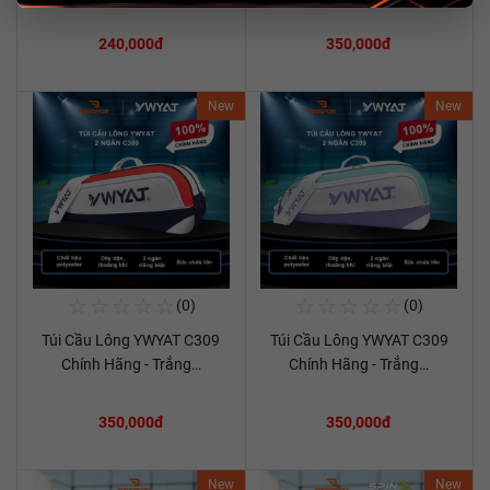
240,000đ
350,000đ
New
New
☆
☆
☆
☆
☆
☆
☆
☆
☆
☆
(0)
(0)
Mua Ngay
Mua Ngay
Túi Cầu Lông YWYAT C309
Túi Cầu Lông YWYAT C309
Xem chi tiết
Xem chi tiết
Chính Hãng - Trắng…
Chính Hãng - Trắng…
350,000đ
350,000đ
New
New