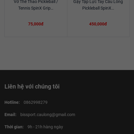
Vớ Thể Thao Pickleball /
Gậy Tập Lực Tay Cầu Lông
Xem chi tiết
Xem chi tiết
Tennis SpinX Grip…
Pickleball SpinX…
75,000đ
450,000đ
Liên hệ với chúng tôi
Hotline:
0862998279
Email:
bissport.caulong@gmail.com
Thời gian:
9h - 21h hàng ngày