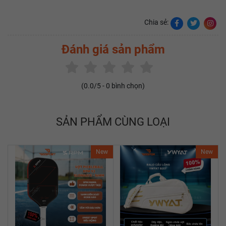
Chia sẻ:
Đánh giá sản phẩm
(
0.0
/5 -
0
bình chọn)
SẢN PHẨM CÙNG LOẠI
New
New